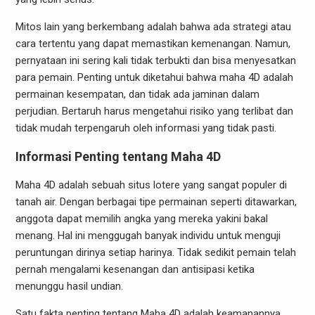
Mitos lain yang berkembang adalah bahwa ada strategi atau
cara tertentu yang dapat memastikan kemenangan. Namun,
pernyataan ini sering kali tidak terbukti dan bisa menyesatkan
para pemain. Penting untuk diketahui bahwa maha 4D adalah
permainan kesempatan, dan tidak ada jaminan dalam
perjudian. Bertaruh harus mengetahui risiko yang terlibat dan
tidak mudah terpengaruh oleh informasi yang tidak pasti.
Informasi Penting tentang Maha 4D
Maha 4D adalah sebuah situs lotere yang sangat populer di
tanah air. Dengan berbagai tipe permainan seperti ditawarkan,
anggota dapat memilih angka yang mereka yakini bakal
menang. Hal ini menggugah banyak individu untuk menguji
peruntungan dirinya setiap harinya. Tidak sedikit pemain telah
pernah mengalami kesenangan dan antisipasi ketika
menunggu hasil undian.
Satu fakta penting tentang Maha 4D adalah keamanannya.