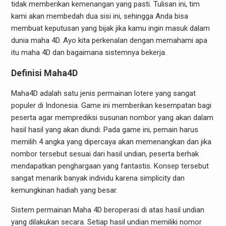
tidak memberikan kemenangan yang pasti. Tulisan ini, tim
kami akan membedah dua sisi ini, sehingga Anda bisa
membuat keputusan yang bijak jika kamu ingin masuk dalam
dunia maha 4D. Ayo kita perkenalan dengan memahami apa
itu maha 4D dan bagaimana sistemnya bekerja.
Definisi Maha4D
Maha4D adalah satu jenis permainan lotere yang sangat
populer di Indonesia. Game ini memberikan kesempatan bagi
peserta agar memprediksi susunan nombor yang akan dalam
hasil hasil yang akan diundi. Pada game ini, pemain harus
memilih 4 angka yang dipercaya akan memenangkan dan jika
nombor tersebut sesuai dari hasil undian, peserta berhak
mendapatkan penghargaan yang fantastis. Konsep tersebut
sangat menarik banyak individu karena simplicity dan
kemungkinan hadiah yang besar.
Sistem permainan Maha 4D beroperasi di atas hasil undian
yang dilakukan secara. Setiap hasil undian memiliki nomor