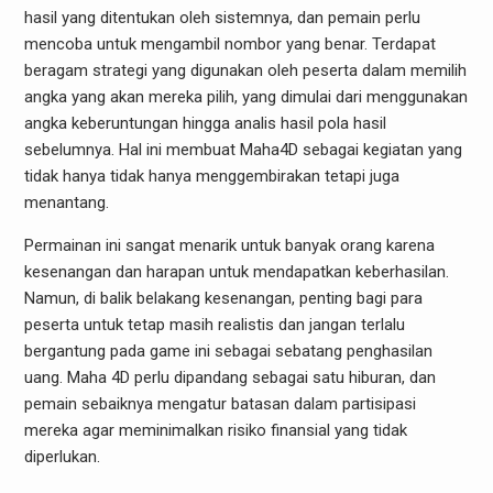
hasil yang ditentukan oleh sistemnya, dan pemain perlu
mencoba untuk mengambil nombor yang benar. Terdapat
beragam strategi yang digunakan oleh peserta dalam memilih
angka yang akan mereka pilih, yang dimulai dari menggunakan
angka keberuntungan hingga analis hasil pola hasil
sebelumnya. Hal ini membuat Maha4D sebagai kegiatan yang
tidak hanya tidak hanya menggembirakan tetapi juga
menantang.
Permainan ini sangat menarik untuk banyak orang karena
kesenangan dan harapan untuk mendapatkan keberhasilan.
Namun, di balik belakang kesenangan, penting bagi para
peserta untuk tetap masih realistis dan jangan terlalu
bergantung pada game ini sebagai sebatang penghasilan
uang. Maha 4D perlu dipandang sebagai satu hiburan, dan
pemain sebaiknya mengatur batasan dalam partisipasi
mereka agar meminimalkan risiko finansial yang tidak
diperlukan.