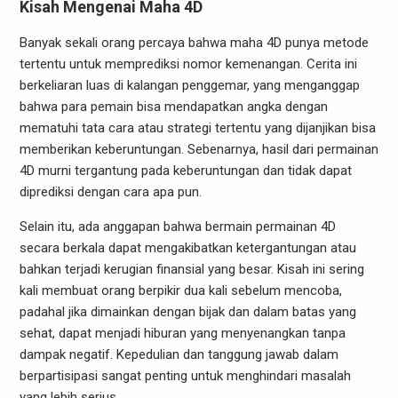
Kisah Mengenai Maha 4D
Banyak sekali orang percaya bahwa maha 4D punya metode
tertentu untuk memprediksi nomor kemenangan. Cerita ini
berkeliaran luas di kalangan penggemar, yang menganggap
bahwa para pemain bisa mendapatkan angka dengan
mematuhi tata cara atau strategi tertentu yang dijanjikan bisa
memberikan keberuntungan. Sebenarnya, hasil dari permainan
4D murni tergantung pada keberuntungan dan tidak dapat
diprediksi dengan cara apa pun.
Selain itu, ada anggapan bahwa bermain permainan 4D
secara berkala dapat mengakibatkan ketergantungan atau
bahkan terjadi kerugian finansial yang besar. Kisah ini sering
kali membuat orang berpikir dua kali sebelum mencoba,
padahal jika dimainkan dengan bijak dan dalam batas yang
sehat, dapat menjadi hiburan yang menyenangkan tanpa
dampak negatif. Kepedulian dan tanggung jawab dalam
berpartisipasi sangat penting untuk menghindari masalah
yang lebih serius.