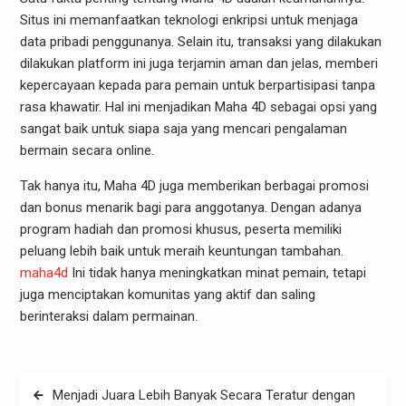
Situs ini memanfaatkan teknologi enkripsi untuk menjaga
data pribadi penggunanya. Selain itu, transaksi yang dilakukan
dilakukan platform ini juga terjamin aman dan jelas, memberi
kepercayaan kepada para pemain untuk berpartisipasi tanpa
rasa khawatir. Hal ini menjadikan Maha 4D sebagai opsi yang
sangat baik untuk siapa saja yang mencari pengalaman
bermain secara online.
Tak hanya itu, Maha 4D juga memberikan berbagai promosi
dan bonus menarik bagi para anggotanya. Dengan adanya
program hadiah dan promosi khusus, peserta memiliki
peluang lebih baik untuk meraih keuntungan tambahan.
maha4d
Ini tidak hanya meningkatkan minat pemain, tetapi
juga menciptakan komunitas yang aktif dan saling
berinteraksi dalam permainan.
Post
Menjadi Juara Lebih Banyak Secara Teratur dengan