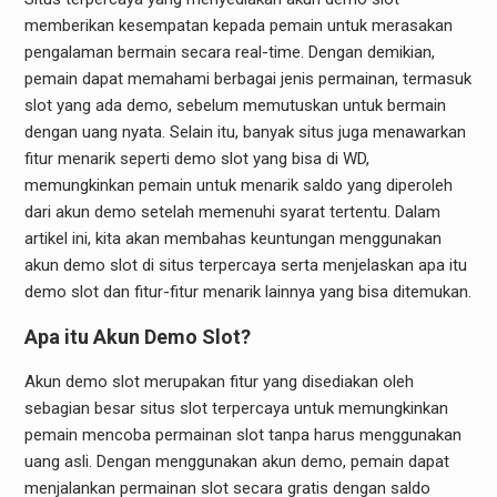
memberikan kesempatan kepada pemain untuk merasakan
pengalaman bermain secara real-time. Dengan demikian,
pemain dapat memahami berbagai jenis permainan, termasuk
slot yang ada demo, sebelum memutuskan untuk bermain
dengan uang nyata. Selain itu, banyak situs juga menawarkan
fitur menarik seperti demo slot yang bisa di WD,
memungkinkan pemain untuk menarik saldo yang diperoleh
dari akun demo setelah memenuhi syarat tertentu. Dalam
artikel ini, kita akan membahas keuntungan menggunakan
akun demo slot di situs terpercaya serta menjelaskan apa itu
demo slot dan fitur-fitur menarik lainnya yang bisa ditemukan.
Apa itu Akun Demo Slot?
Akun demo slot merupakan fitur yang disediakan oleh
sebagian besar situs slot terpercaya untuk memungkinkan
pemain mencoba permainan slot tanpa harus menggunakan
uang asli. Dengan menggunakan akun demo, pemain dapat
menjalankan permainan slot secara gratis dengan saldo