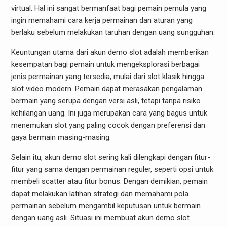
virtual. Hal ini sangat bermanfaat bagi pemain pemula yang
ingin memahami cara kerja permainan dan aturan yang
berlaku sebelum melakukan taruhan dengan uang sungguhan.
Keuntungan utama dari akun demo slot adalah memberikan
kesempatan bagi pemain untuk mengeksplorasi berbagai
jenis permainan yang tersedia, mulai dari slot klasik hingga
slot video modern. Pemain dapat merasakan pengalaman
bermain yang serupa dengan versi asli, tetapi tanpa risiko
kehilangan uang. Ini juga merupakan cara yang bagus untuk
menemukan slot yang paling cocok dengan preferensi dan
gaya bermain masing-masing.
Selain itu, akun demo slot sering kali dilengkapi dengan fitur-
fitur yang sama dengan permainan reguler, seperti opsi untuk
membeli scatter atau fitur bonus. Dengan demikian, pemain
dapat melakukan latihan strategi dan memahami pola
permainan sebelum mengambil keputusan untuk bermain
dengan uang asli. Situasi ini membuat akun demo slot