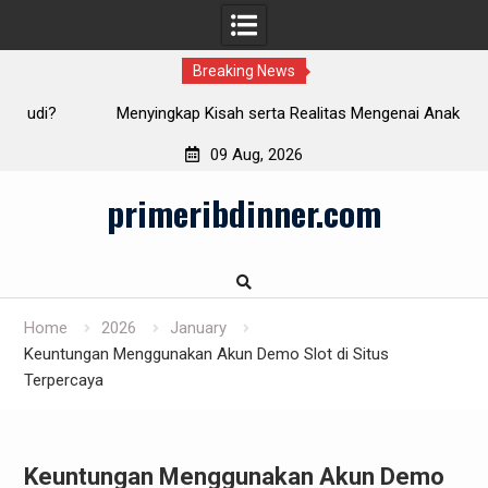
Breaking News
Menyingkap Kisah serta Realitas Mengenai Anak Muda
Togel
09 Aug, 2026
Skip
primeribdinner.com
to
content
Home
2026
January
Keuntungan Menggunakan Akun Demo Slot di Situs
Terpercaya
Keuntungan Menggunakan Akun Demo