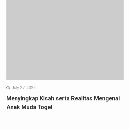
July 27, 2026
Menyingkap Kisah serta Realitas Mengenai
Anak Muda Togel