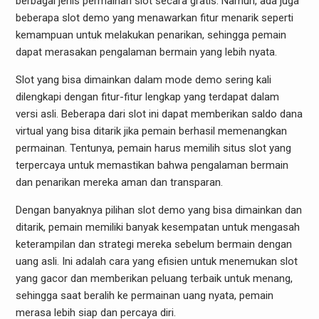
berbagai jenis permainan slot secara gratis. Namun, ada juga
beberapa slot demo yang menawarkan fitur menarik seperti
kemampuan untuk melakukan penarikan, sehingga pemain
dapat merasakan pengalaman bermain yang lebih nyata.
Slot yang bisa dimainkan dalam mode demo sering kali
dilengkapi dengan fitur-fitur lengkap yang terdapat dalam
versi asli. Beberapa dari slot ini dapat memberikan saldo dana
virtual yang bisa ditarik jika pemain berhasil memenangkan
permainan. Tentunya, pemain harus memilih situs slot yang
terpercaya untuk memastikan bahwa pengalaman bermain
dan penarikan mereka aman dan transparan.
Dengan banyaknya pilihan slot demo yang bisa dimainkan dan
ditarik, pemain memiliki banyak kesempatan untuk mengasah
keterampilan dan strategi mereka sebelum bermain dengan
uang asli. Ini adalah cara yang efisien untuk menemukan slot
yang gacor dan memberikan peluang terbaik untuk menang,
sehingga saat beralih ke permainan uang nyata, pemain
merasa lebih siap dan percaya diri.