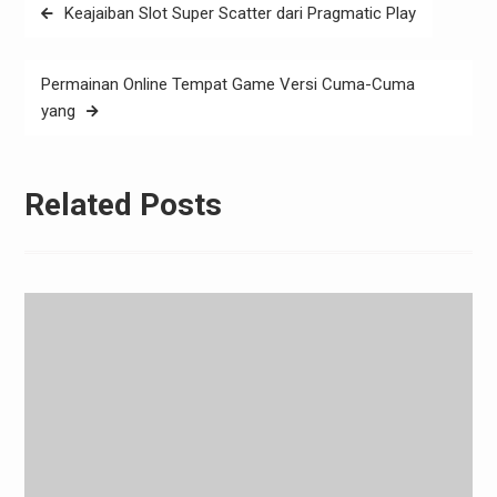
Post
Keajaiban Slot Super Scatter dari Pragmatic Play
navigation
Permainan Online Tempat Game Versi Cuma-Cuma
yang
Related Posts