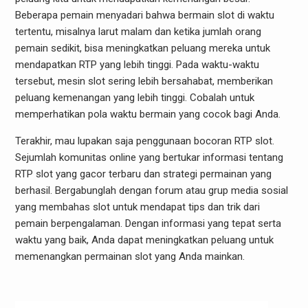
Beberapa pemain menyadari bahwa bermain slot di waktu
tertentu, misalnya larut malam dan ketika jumlah orang
pemain sedikit, bisa meningkatkan peluang mereka untuk
mendapatkan RTP yang lebih tinggi. Pada waktu-waktu
tersebut, mesin slot sering lebih bersahabat, memberikan
peluang kemenangan yang lebih tinggi. Cobalah untuk
memperhatikan pola waktu bermain yang cocok bagi Anda.
Terakhir, mau lupakan saja penggunaan bocoran RTP slot.
Sejumlah komunitas online yang bertukar informasi tentang
RTP slot yang gacor terbaru dan strategi permainan yang
berhasil. Bergabunglah dengan forum atau grup media sosial
yang membahas slot untuk mendapat tips dan trik dari
pemain berpengalaman. Dengan informasi yang tepat serta
waktu yang baik, Anda dapat meningkatkan peluang untuk
memenangkan permainan slot yang Anda mainkan.