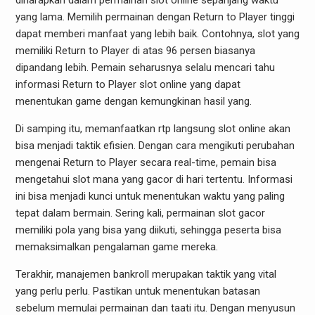
diharapkan dalam permainan slot online sepanjang waktu
yang lama. Memilih permainan dengan Return to Player tinggi
dapat memberi manfaat yang lebih baik. Contohnya, slot yang
memiliki Return to Player di atas 96 persen biasanya
dipandang lebih. Pemain seharusnya selalu mencari tahu
informasi Return to Player slot online yang dapat
menentukan game dengan kemungkinan hasil yang.
Di samping itu, memanfaatkan rtp langsung slot online akan
bisa menjadi taktik efisien. Dengan cara mengikuti perubahan
mengenai Return to Player secara real-time, pemain bisa
mengetahui slot mana yang gacor di hari tertentu. Informasi
ini bisa menjadi kunci untuk menentukan waktu yang paling
tepat dalam bermain. Sering kali, permainan slot gacor
memiliki pola yang bisa yang diikuti, sehingga peserta bisa
memaksimalkan pengalaman game mereka.
Terakhir, manajemen bankroll merupakan taktik yang vital
yang perlu perlu. Pastikan untuk menentukan batasan
sebelum memulai permainan dan taati itu. Dengan menyusun