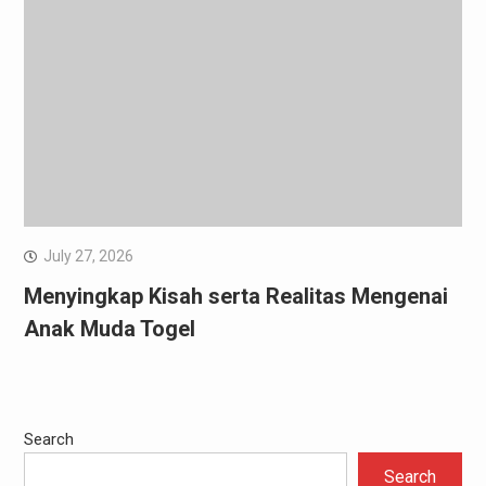
July 27, 2026
Menyingkap Kisah serta Realitas Mengenai
Anak Muda Togel
Search
Search