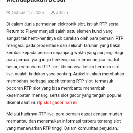
October 17, 2025
admin
Di dalam dunia permainan elektronik slot, istilah RTP serta
Return to Player menjadi salah satu elemen kunci yang
sangat tak henti-hentinya dibicarakan oleh para pemain. RTP
mengacu pada prosentase dari seluruh taruhan yang bakal
kembali kepada pemain sepanjang waktu yang panjang. Bagi
para pemain yang ingin berkeinginan memenangkan hadiah
besar, memahami RTP slot, khususnya ketika bermain slot
live, adalah tindakan yang penting. Artikel ini akan membahas
membahas berbagai aspek tentang RTP slot, termasuk
bocoran RTP slot yang bisa membantu menambah
kesempatan menang, serta slot gacor yang tengah popular
dikenal saat ini.
rtp slot gacor hari ini
Melalui hadirnya RTP live, para pemain dapat dengan mudah
memantau dan menemukan informasi terbaru tentang slot
yang menawarkan RTP tinggi. Dalam komunitas perjudian,