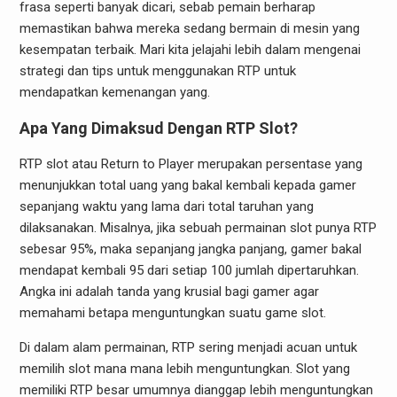
frasa seperti banyak dicari, sebab pemain berharap
memastikan bahwa mereka sedang bermain di mesin yang
kesempatan terbaik. Mari kita jelajahi lebih dalam mengenai
strategi dan tips untuk menggunakan RTP untuk
mendapatkan kemenangan yang.
Apa Yang Dimaksud Dengan RTP Slot?
RTP slot atau Return to Player merupakan persentase yang
menunjukkan total uang yang bakal kembali kepada gamer
sepanjang waktu yang lama dari total taruhan yang
dilaksanakan. Misalnya, jika sebuah permainan slot punya RTP
sebesar 95%, maka sepanjang jangka panjang, gamer bakal
mendapat kembali 95 dari setiap 100 jumlah dipertaruhkan.
Angka ini adalah tanda yang krusial bagi gamer agar
memahami betapa menguntungkan suatu game slot.
Di dalam alam permainan, RTP sering menjadi acuan untuk
memilih slot mana mana lebih menguntungkan. Slot yang
memiliki RTP besar umumnya dianggap lebih menguntungkan