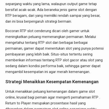
sepanjang waktu yang lama, walaupun output game tetap
bersifat acak-acak. Ada beraneka jenis game slot dengan
RTP beragam, dari yang memiliki rendah sampai yang besar,
dan ini bisa berpengaruh strategi bermain.
Bocoran RTP slot cenderung dicari oleh gamer untuk
meningkatkan peluang memenangkan permainan. Melalui
mengetahui tentang RTP slot dari berbagai berbagai
permainan, gamer dapat menentukan slot yang punya potensi
pembayaran yang lebih baik. Situs-situs tertentu sering
memberikan informasi tentang RTP slot gacor atau slot yang
sedang dalam kondisi performa baik, sehingga gamer dapat
mengambil kesempatan ini agar meraih kemenangan.
Strategi Menaikkan Kesempatan Kemenangan
Untuk menaikkan peluang kemenangan dalam game slot
online, krusial bagi pemain agar mengerti pemahaman RTP .
Return to Player merupakan prosentase hasil yang