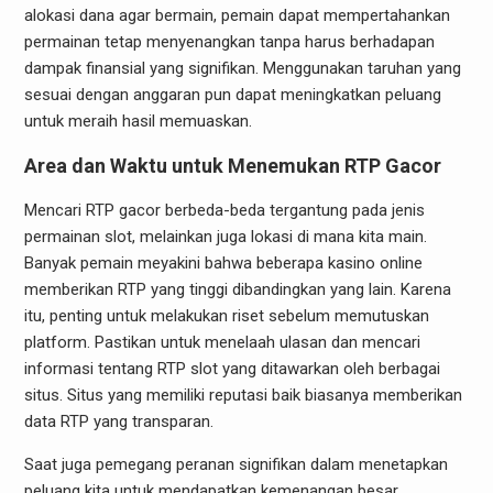
alokasi dana agar bermain, pemain dapat mempertahankan
permainan tetap menyenangkan tanpa harus berhadapan
dampak finansial yang signifikan. Menggunakan taruhan yang
sesuai dengan anggaran pun dapat meningkatkan peluang
untuk meraih hasil memuaskan.
Area dan Waktu untuk Menemukan RTP Gacor
Mencari RTP gacor berbeda-beda tergantung pada jenis
permainan slot, melainkan juga lokasi di mana kita main.
Banyak pemain meyakini bahwa beberapa kasino online
memberikan RTP yang tinggi dibandingkan yang lain. Karena
itu, penting untuk melakukan riset sebelum memutuskan
platform. Pastikan untuk menelaah ulasan dan mencari
informasi tentang RTP slot yang ditawarkan oleh berbagai
situs. Situs yang memiliki reputasi baik biasanya memberikan
data RTP yang transparan.
Saat juga pemegang peranan signifikan dalam menetapkan
peluang kita untuk mendapatkan kemenangan besar.