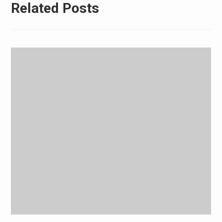
Related Posts