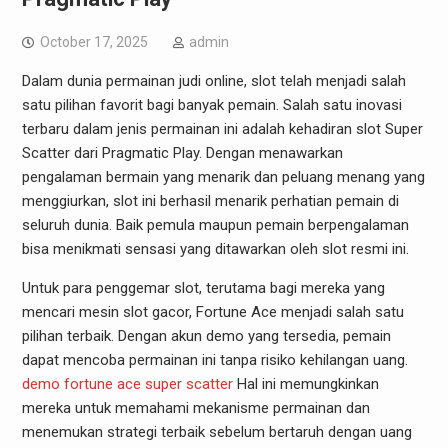
October 17, 2025
admin
Dalam dunia permainan judi online, slot telah menjadi salah
satu pilihan favorit bagi banyak pemain. Salah satu inovasi
terbaru dalam jenis permainan ini adalah kehadiran slot Super
Scatter dari Pragmatic Play. Dengan menawarkan
pengalaman bermain yang menarik dan peluang menang yang
menggiurkan, slot ini berhasil menarik perhatian pemain di
seluruh dunia. Baik pemula maupun pemain berpengalaman
bisa menikmati sensasi yang ditawarkan oleh slot resmi ini.
Untuk para penggemar slot, terutama bagi mereka yang
mencari mesin slot gacor, Fortune Ace menjadi salah satu
pilihan terbaik. Dengan akun demo yang tersedia, pemain
dapat mencoba permainan ini tanpa risiko kehilangan uang.
demo fortune ace super scatter
Hal ini memungkinkan
mereka untuk memahami mekanisme permainan dan
menemukan strategi terbaik sebelum bertaruh dengan uang