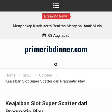
Breaking News
Menyingkap Kisah serta Realitas Mengenai Anak Muda
Togel
08 Aug, 2026
Skip
primeribdinner.com
to
content
Home
2025
October
Keajaiban Slot Super Scatter dari Pragmatic Play
Keajaiban Slot Super Scatter dari
Pragmatic Play