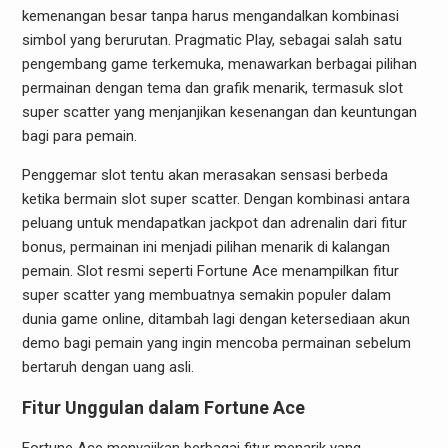
kemenangan besar tanpa harus mengandalkan kombinasi
simbol yang berurutan. Pragmatic Play, sebagai salah satu
pengembang game terkemuka, menawarkan berbagai pilihan
permainan dengan tema dan grafik menarik, termasuk slot
super scatter yang menjanjikan kesenangan dan keuntungan
bagi para pemain.
Penggemar slot tentu akan merasakan sensasi berbeda
ketika bermain slot super scatter. Dengan kombinasi antara
peluang untuk mendapatkan jackpot dan adrenalin dari fitur
bonus, permainan ini menjadi pilihan menarik di kalangan
pemain. Slot resmi seperti Fortune Ace menampilkan fitur
super scatter yang membuatnya semakin populer dalam
dunia game online, ditambah lagi dengan ketersediaan akun
demo bagi pemain yang ingin mencoba permainan sebelum
bertaruh dengan uang asli.
Fitur Unggulan dalam Fortune Ace