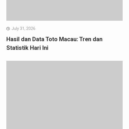
July 31, 2026
Hasil dan Data Toto Macau: Tren dan
Statistik Hari Ini