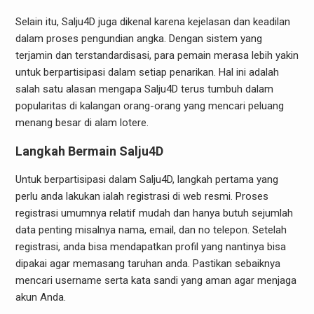
Selain itu, Salju4D juga dikenal karena kejelasan dan keadilan
dalam proses pengundian angka. Dengan sistem yang
terjamin dan terstandardisasi, para pemain merasa lebih yakin
untuk berpartisipasi dalam setiap penarikan. Hal ini adalah
salah satu alasan mengapa Salju4D terus tumbuh dalam
popularitas di kalangan orang-orang yang mencari peluang
menang besar di alam lotere.
Langkah Bermain Salju4D
Untuk berpartisipasi dalam Salju4D, langkah pertama yang
perlu anda lakukan ialah registrasi di web resmi. Proses
registrasi umumnya relatif mudah dan hanya butuh sejumlah
data penting misalnya nama, email, dan no telepon. Setelah
registrasi, anda bisa mendapatkan profil yang nantinya bisa
dipakai agar memasang taruhan anda. Pastikan sebaiknya
mencari username serta kata sandi yang aman agar menjaga
akun Anda.