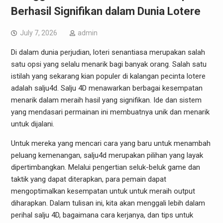
Berhasil Signifikan dalam Dunia Lotere
July 7, 2026
admin
Di dalam dunia perjudian, loteri senantiasa merupakan salah
satu opsi yang selalu menarik bagi banyak orang. Salah satu
istilah yang sekarang kian populer di kalangan pecinta lotere
adalah salju4d. Salju 4D menawarkan berbagai kesempatan
menarik dalam meraih hasil yang signifikan. Ide dan sistem
yang mendasari permainan ini membuatnya unik dan menarik
untuk dijalani.
Untuk mereka yang mencari cara yang baru untuk menambah
peluang kemenangan, salju4d merupakan pilihan yang layak
dipertimbangkan. Melalui pengertian seluk-beluk game dan
taktik yang dapat diterapkan, para pemain dapat
mengoptimalkan kesempatan untuk untuk meraih output
diharapkan. Dalam tulisan ini, kita akan menggali lebih dalam
perihal salju 4D, bagaimana cara kerjanya, dan tips untuk