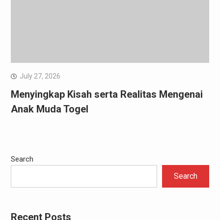
July 27, 2026
Menyingkap Kisah serta Realitas Mengenai
Anak Muda Togel
Search
Search
Recent Posts