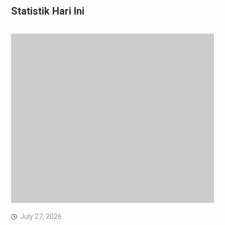
Statistik Hari Ini
July 27, 2026