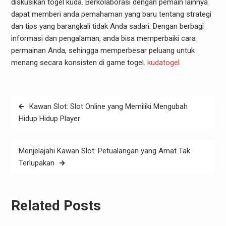
diskusikan togel kuda. Berkolaborasi dengan pemain lainnya
dapat memberi anda pemahaman yang baru tentang strategi
dan tips yang barangkali tidak Anda sadari. Dengan berbagi
informasi dan pengalaman, anda bisa memperbaiki cara
permainan Anda, sehingga memperbesar peluang untuk
menang secara konsisten di game togel.
kudatogel
Post
Kawan Slot: Slot Online yang Memiliki Mengubah
navigation
Hidup Hidup Player
Menjelajahi Kawan Slot: Petualangan yang Amat Tak
Terlupakan
Related Posts