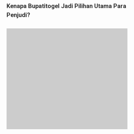
Kenapa Bupatitogel Jadi Pilihan Utama Para
Penjudi?