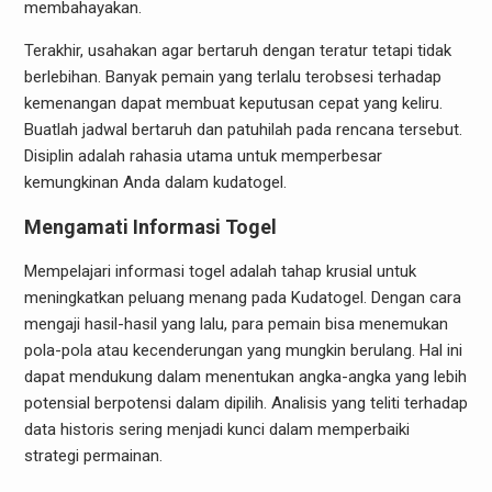
membahayakan.
Terakhir, usahakan agar bertaruh dengan teratur tetapi tidak
berlebihan. Banyak pemain yang terlalu terobsesi terhadap
kemenangan dapat membuat keputusan cepat yang keliru.
Buatlah jadwal bertaruh dan patuhilah pada rencana tersebut.
Disiplin adalah rahasia utama untuk memperbesar
kemungkinan Anda dalam kudatogel.
Mengamati Informasi Togel
Mempelajari informasi togel adalah tahap krusial untuk
meningkatkan peluang menang pada Kudatogel. Dengan cara
mengaji hasil-hasil yang lalu, para pemain bisa menemukan
pola-pola atau kecenderungan yang mungkin berulang. Hal ini
dapat mendukung dalam menentukan angka-angka yang lebih
potensial berpotensi dalam dipilih. Analisis yang teliti terhadap
data historis sering menjadi kunci dalam memperbaiki
strategi permainan.