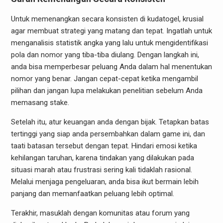
Untuk memenangkan secara konsisten di kudatogel, krusial
agar membuat strategi yang matang dan tepat. Ingatlah untuk
menganalisis statistik angka yang lalu untuk mengidentifikasi
pola dan nomor yang tiba-tiba diulang. Dengan langkah ini,
anda bisa memperbesar peluang Anda dalam hal menentukan
nomor yang benar. Jangan cepat-cepat ketika mengambil
pilihan dan jangan lupa melakukan penelitian sebelum Anda
memasang stake.
Setelah itu, atur keuangan anda dengan bijak. Tetapkan batas
tertinggi yang siap anda persembahkan dalam game ini, dan
taati batasan tersebut dengan tepat. Hindari emosi ketika
kehilangan taruhan, karena tindakan yang dilakukan pada
situasi marah atau frustrasi sering kali tidaklah rasional.
Melalui menjaga pengeluaran, anda bisa ikut bermain lebih
panjang dan memanfaatkan peluang lebih optimal.
Terakhir, masuklah dengan komunitas atau forum yang