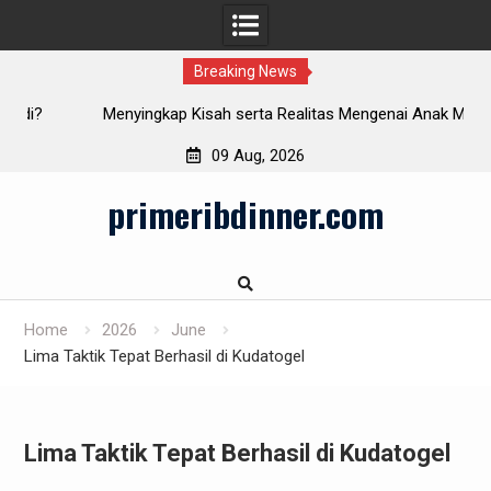
Breaking News
Menyingkap Kisah serta Realitas Mengenai Anak Muda
Togel
09 Aug, 2026
Skip
primeribdinner.com
to
content
Home
2026
June
Lima Taktik Tepat Berhasil di Kudatogel
Lima Taktik Tepat Berhasil di Kudatogel