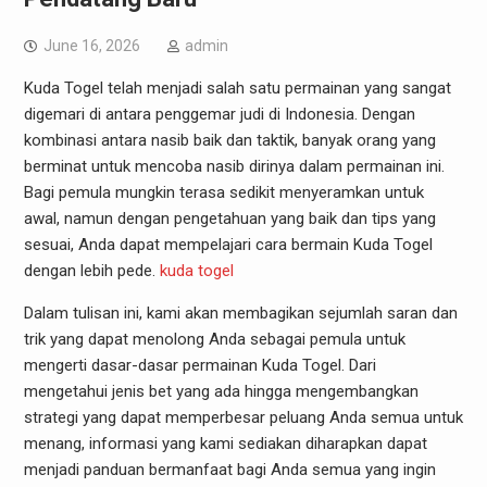
June 16, 2026
admin
Kuda Togel telah menjadi salah satu permainan yang sangat
digemari di antara penggemar judi di Indonesia. Dengan
kombinasi antara nasib baik dan taktik, banyak orang yang
berminat untuk mencoba nasib dirinya dalam permainan ini.
Bagi pemula mungkin terasa sedikit menyeramkan untuk
awal, namun dengan pengetahuan yang baik dan tips yang
sesuai, Anda dapat mempelajari cara bermain Kuda Togel
dengan lebih pede.
kuda togel
Dalam tulisan ini, kami akan membagikan sejumlah saran dan
trik yang dapat menolong Anda sebagai pemula untuk
mengerti dasar-dasar permainan Kuda Togel. Dari
mengetahui jenis bet yang ada hingga mengembangkan
strategi yang dapat memperbesar peluang Anda semua untuk
menang, informasi yang kami sediakan diharapkan dapat
menjadi panduan bermanfaat bagi Anda semua yang ingin