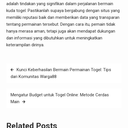
adalah tindakan yang signifikan dalam perjalanan bermain
kuda togel. Pastikanlah supaya bergabung dengan situs yang
memiliki reputasi baik dan memberikan data yang transparan
tentang permainan tersebut. Dengan cara itu, pemain tidak
hanya merasa aman, tetapi juga akan mendapat dukungan
dan informasi yang dibutuhkan untuk meningkatkan
keterampilan dirinya.
Post
Kunci Keberhasilan Bermain Permainan Togel: Tips
navigation
dari Komunitas Warga88
Mengatur Budget untuk Togel Online: Metode Cerdas
Main
Related Posts