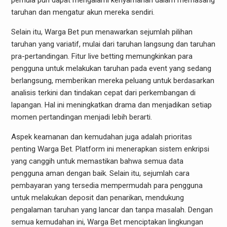
pemula pun dapat mengalami kenyamanan dalam memasang
taruhan dan mengatur akun mereka sendiri.
Selain itu, Warga Bet pun menawarkan sejumlah pilihan
taruhan yang variatif, mulai dari taruhan langsung dan taruhan
pra-pertandingan. Fitur live betting memungkinkan para
pengguna untuk melakukan taruhan pada event yang sedang
berlangsung, memberikan mereka peluang untuk berdasarkan
analisis terkini dan tindakan cepat dari perkembangan di
lapangan. Hal ini meningkatkan drama dan menjadikan setiap
momen pertandingan menjadi lebih berarti.
Aspek keamanan dan kemudahan juga adalah prioritas
penting Warga Bet. Platform ini menerapkan sistem enkripsi
yang canggih untuk memastikan bahwa semua data
pengguna aman dengan baik. Selain itu, sejumlah cara
pembayaran yang tersedia mempermudah para pengguna
untuk melakukan deposit dan penarikan, mendukung
pengalaman taruhan yang lancar dan tanpa masalah. Dengan
semua kemudahan ini, Warga Bet menciptakan lingkungan