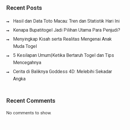
Recent Posts
Hasil dan Data Toto Macau: Tren dan Statistik Hari Ini
Kenapa Bupatitogel Jadi Pilihan Utama Para Penjudi?
Menyingkap Kisah serta Realitas Mengenai Anak
Muda Togel
5 Kesilapan Umum|Ketika Bertaruh Togel dan Tips
Mencegahnya
Cerita di Baliknya Goddess 4D: Melebihi Sekadar
Angka
Recent Comments
No comments to show.