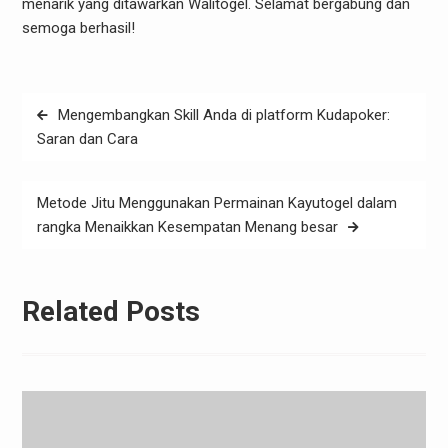
menarik yang ditawarkan Walitogel. Selamat bergabung dan
semoga berhasil!
Post
Mengembangkan Skill Anda di platform Kudapoker:
navigation
Saran dan Cara
Metode Jitu Menggunakan Permainan Kayutogel dalam
rangka Menaikkan Kesempatan Menang besar
Related Posts