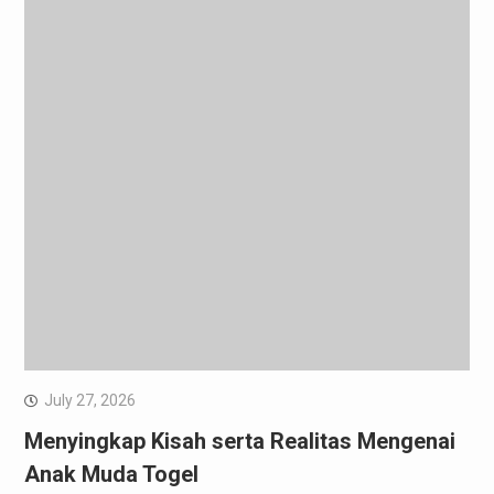
July 27, 2026
Menyingkap Kisah serta Realitas Mengenai
Anak Muda Togel