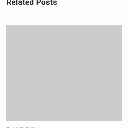
Related Posts