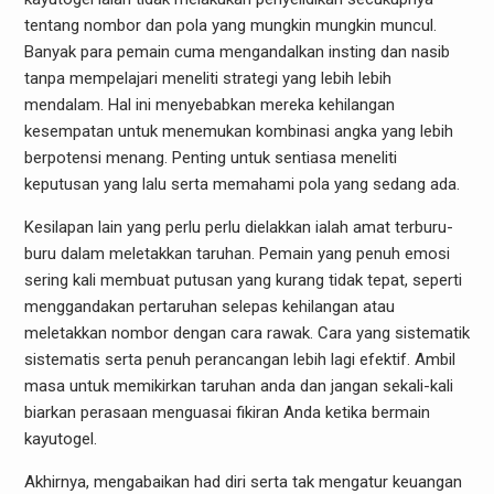
tentang nombor dan pola yang mungkin mungkin muncul.
Banyak para pemain cuma mengandalkan insting dan nasib
tanpa mempelajari meneliti strategi yang lebih lebih
mendalam. Hal ini menyebabkan mereka kehilangan
kesempatan untuk menemukan kombinasi angka yang lebih
berpotensi menang. Penting untuk sentiasa meneliti
keputusan yang lalu serta memahami pola yang sedang ada.
Kesilapan lain yang perlu perlu dielakkan ialah amat terburu-
buru dalam meletakkan taruhan. Pemain yang penuh emosi
sering kali membuat putusan yang kurang tidak tepat, seperti
menggandakan pertaruhan selepas kehilangan atau
meletakkan nombor dengan cara rawak. Cara yang sistematik
sistematis serta penuh perancangan lebih lagi efektif. Ambil
masa untuk memikirkan taruhan anda dan jangan sekali-kali
biarkan perasaan menguasai fikiran Anda ketika bermain
kayutogel.
Akhirnya, mengabaikan had diri serta tak mengatur keuangan