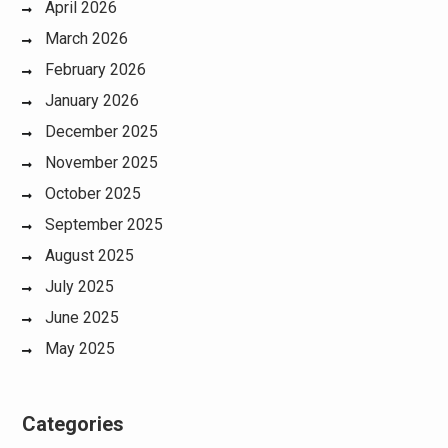
April 2026
March 2026
February 2026
January 2026
December 2025
November 2025
October 2025
September 2025
August 2025
July 2025
June 2025
May 2025
Categories