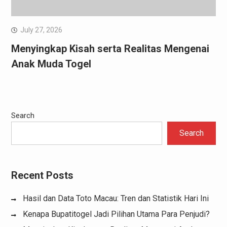
July 27, 2026
Menyingkap Kisah serta Realitas Mengenai
Anak Muda Togel
Search
Search
Recent Posts
Hasil dan Data Toto Macau: Tren dan Statistik Hari Ini
Kenapa Bupatitogel Jadi Pilihan Utama Para Penjudi?