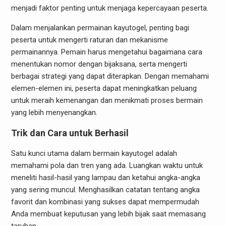
menjadi faktor penting untuk menjaga kepercayaan peserta.
Dalam menjalankan permainan kayutogel, penting bagi
peserta untuk mengerti raturan dan mekanisme
permainannya. Pemain harus mengetahui bagaimana cara
menentukan nomor dengan bijaksana, serta mengerti
berbagai strategi yang dapat diterapkan. Dengan memahami
elemen-elemen ini, peserta dapat meningkatkan peluang
untuk meraih kemenangan dan menikmati proses bermain
yang lebih menyenangkan.
Trik dan Cara untuk Berhasil
Satu kunci utama dalam bermain kayutogel adalah
memahami pola dan tren yang ada. Luangkan waktu untuk
meneliti hasil-hasil yang lampau dan ketahui angka-angka
yang sering muncul. Menghasilkan catatan tentang angka
favorit dan kombinasi yang sukses dapat mempermudah
Anda membuat keputusan yang lebih bijak saat memasang