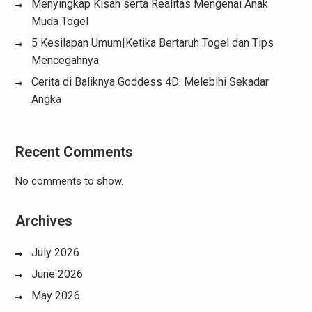
Menyingkap Kisah serta Realitas Mengenai Anak
Muda Togel
5 Kesilapan Umum|Ketika Bertaruh Togel dan Tips
Mencegahnya
Cerita di Baliknya Goddess 4D: Melebihi Sekadar
Angka
Recent Comments
No comments to show.
Archives
July 2026
June 2026
May 2026