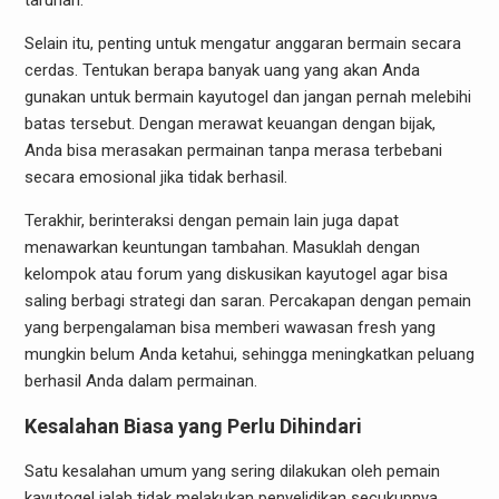
taruhan.
Selain itu, penting untuk mengatur anggaran bermain secara
cerdas. Tentukan berapa banyak uang yang akan Anda
gunakan untuk bermain kayutogel dan jangan pernah melebihi
batas tersebut. Dengan merawat keuangan dengan bijak,
Anda bisa merasakan permainan tanpa merasa terbebani
secara emosional jika tidak berhasil.
Terakhir, berinteraksi dengan pemain lain juga dapat
menawarkan keuntungan tambahan. Masuklah dengan
kelompok atau forum yang diskusikan kayutogel agar bisa
saling berbagi strategi dan saran. Percakapan dengan pemain
yang berpengalaman bisa memberi wawasan fresh yang
mungkin belum Anda ketahui, sehingga meningkatkan peluang
berhasil Anda dalam permainan.
Kesalahan Biasa yang Perlu Dihindari
Satu kesalahan umum yang sering dilakukan oleh pemain
kayutogel ialah tidak melakukan penyelidikan secukupnya