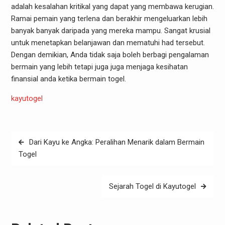
adalah kesalahan kritikal yang dapat yang membawa kerugian.
Ramai pemain yang terlena dan berakhir mengeluarkan lebih
banyak banyak daripada yang mereka mampu. Sangat krusial
untuk menetapkan belanjawan dan mematuhi had tersebut.
Dengan demikian, Anda tidak saja boleh berbagi pengalaman
bermain yang lebih tetapi juga juga menjaga kesihatan
finansial anda ketika bermain togel.
kayutogel
Post
Dari Kayu ke Angka: Peralihan Menarik dalam Bermain
navigation
Togel
Sejarah Togel di Kayutogel