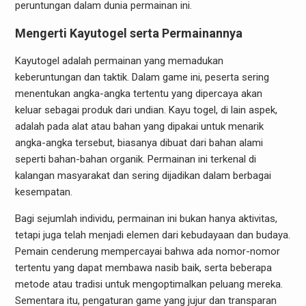
peruntungan dalam dunia permainan ini.
Mengerti Kayutogel serta Permainannya
Kayutogel adalah permainan yang memadukan
keberuntungan dan taktik. Dalam game ini, peserta sering
menentukan angka-angka tertentu yang dipercaya akan
keluar sebagai produk dari undian. Kayu togel, di lain aspek,
adalah pada alat atau bahan yang dipakai untuk menarik
angka-angka tersebut, biasanya dibuat dari bahan alami
seperti bahan-bahan organik. Permainan ini terkenal di
kalangan masyarakat dan sering dijadikan dalam berbagai
kesempatan.
Bagi sejumlah individu, permainan ini bukan hanya aktivitas,
tetapi juga telah menjadi elemen dari kebudayaan dan budaya.
Pemain cenderung mempercayai bahwa ada nomor-nomor
tertentu yang dapat membawa nasib baik, serta beberapa
metode atau tradisi untuk mengoptimalkan peluang mereka.
Sementara itu, pengaturan game yang jujur dan transparan