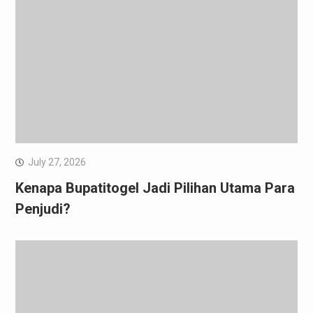
July 27, 2026
Kenapa Bupatitogel Jadi Pilihan Utama Para
Penjudi?