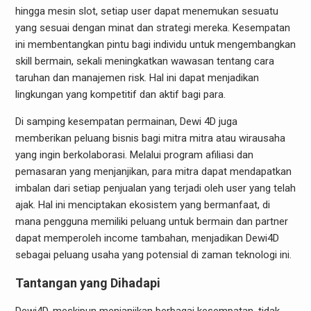
hingga mesin slot, setiap user dapat menemukan sesuatu
yang sesuai dengan minat dan strategi mereka. Kesempatan
ini membentangkan pintu bagi individu untuk mengembangkan
skill bermain, sekali meningkatkan wawasan tentang cara
taruhan dan manajemen risk. Hal ini dapat menjadikan
lingkungan yang kompetitif dan aktif bagi para.
Di samping kesempatan permainan, Dewi 4D juga
memberikan peluang bisnis bagi mitra mitra atau wirausaha
yang ingin berkolaborasi. Melalui program afiliasi dan
pemasaran yang menjanjikan, para mitra dapat mendapatkan
imbalan dari setiap penjualan yang terjadi oleh user yang telah
ajak. Hal ini menciptakan ekosistem yang bermanfaat, di
mana pengguna memiliki peluang untuk bermain dan partner
dapat memperoleh income tambahan, menjadikan Dewi4D
sebagai peluang usaha yang potensial di zaman teknologi ini.
Tantangan yang Dihadapi