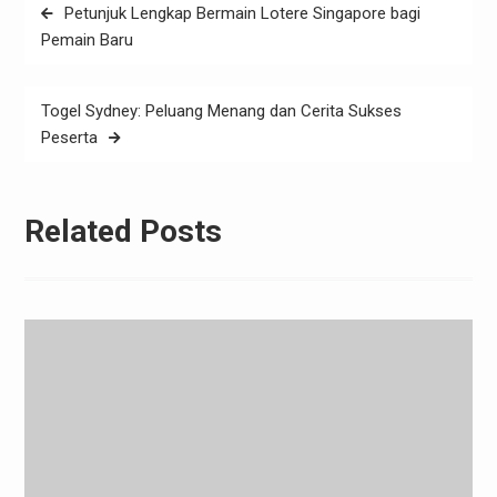
Post
Petunjuk Lengkap Bermain Lotere Singapore bagi
navigation
Pemain Baru
Togel Sydney: Peluang Menang dan Cerita Sukses
Peserta
Related Posts