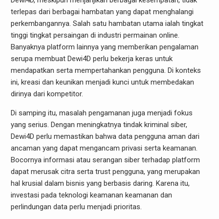
Dewi4D, meskipun menjanjikan berbagai kesempatan, tidak
terlepas dari berbagai hambatan yang dapat menghalangi
perkembangannya. Salah satu hambatan utama ialah tingkat
tinggi tingkat persaingan di industri permainan online.
Banyaknya platform lainnya yang memberikan pengalaman
serupa membuat Dewi4D perlu bekerja keras untuk
mendapatkan serta mempertahankan pengguna. Di konteks
ini, kreasi dan keunikan menjadi kunci untuk membedakan
dirinya dari kompetitor.
Di samping itu, masalah pengamanan juga menjadi fokus
yang serius. Dengan meningkatnya tindak kriminal siber,
Dewi4D perlu memastikan bahwa data pengguna aman dari
ancaman yang dapat mengancam privasi serta keamanan.
Bocornya informasi atau serangan siber terhadap platform
dapat merusak citra serta trust pengguna, yang merupakan
hal krusial dalam bisnis yang berbasis daring. Karena itu,
investasi pada teknologi keamanan keamanan dan
perlindungan data perlu menjadi prioritas.