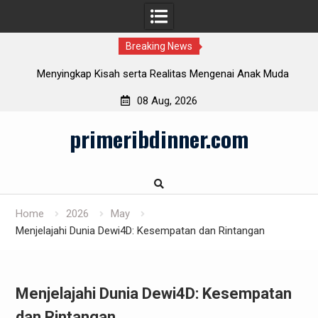
Breaking News
Menyingkap Kisah serta Realitas Mengenai Anak Muda
Togel
08 Aug, 2026
Skip
primeribdinner.com
to
content
Home
2026
May
Menjelajahi Dunia Dewi4D: Kesempatan dan Rintangan
Menjelajahi Dunia Dewi4D: Kesempatan
dan Rintangan