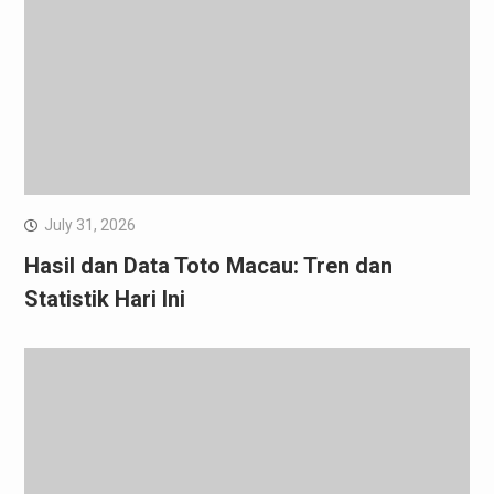
July 31, 2026
Hasil dan Data Toto Macau: Tren dan
Statistik Hari Ini