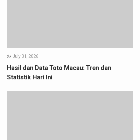
July 31, 2026
Hasil dan Data Toto Macau: Tren dan
Statistik Hari Ini