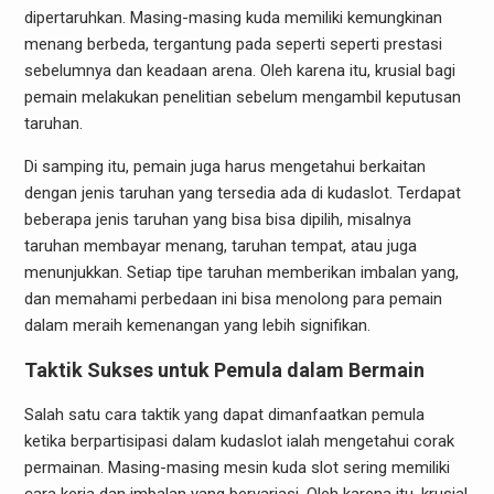
dipertaruhkan. Masing-masing kuda memiliki kemungkinan
menang berbeda, tergantung pada seperti seperti prestasi
sebelumnya dan keadaan arena. Oleh karena itu, krusial bagi
pemain melakukan penelitian sebelum mengambil keputusan
taruhan.
Di samping itu, pemain juga harus mengetahui berkaitan
dengan jenis taruhan yang tersedia ada di kudaslot. Terdapat
beberapa jenis taruhan yang bisa bisa dipilih, misalnya
taruhan membayar menang, taruhan tempat, atau juga
menunjukkan. Setiap tipe taruhan memberikan imbalan yang,
dan memahami perbedaan ini bisa menolong para pemain
dalam meraih kemenangan yang lebih signifikan.
Taktik Sukses untuk Pemula dalam Bermain
Salah satu cara taktik yang dapat dimanfaatkan pemula
ketika berpartisipasi dalam kudaslot ialah mengetahui corak
permainan. Masing-masing mesin kuda slot sering memiliki