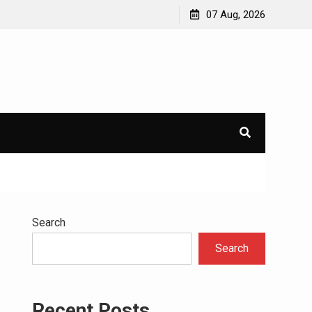
ps
Hasil dan Data Toto Macau: Tren dan Statistik Hari Ini
07 Aug, 2026
Search
Search
Recent Posts