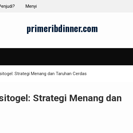
ngenai Anak Muda
5 Kesilapan Umum|Ketika Bertaruh Togel dan Ti
Mencegahnya
primeribdinner.com
asitogel: Strategi Menang dan Taruhan Cerdas
sitogel: Strategi Menang dan