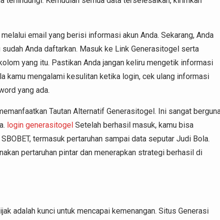
da terlindungi. Kemudian semua data terselesaikan, kirimkan
melalui email yang berisi informasi akun Anda. Sekarang, Anda
g sudah Anda daftarkan. Masuk ke Link Generasitogel serta
om yang itu. Pastikan Anda jangan keliru mengetik informasi
 kamu mengalami kesulitan ketika login, cek ulang informasi
word yang ada.
memanfaatkan Tautan Alternatif Generasitogel. Ini sangat bergun
a.
login generasitogel
Setelah berhasil masuk, kamu bisa
 SBOBET, termasuk pertaruhan sampai data seputar Judi Bola.
kan pertaruhan pintar dan menerapkan strategi berhasil di
 bijak adalah kunci untuk mencapai kemenangan. Situs Generasi