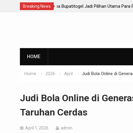
lihan Utama Para Penjudi?
Menyingkap Kisah serta Realitas Me
Breaking News
Togel
Skip
to
content
HOME
Home
2026
April
Judi Bola Online di Gener
Judi Bola Online di Genera
Taruhan Cerdas
April 1, 2026
admin