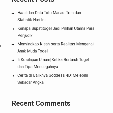
Hasil dan Data Toto Macau: Tren dan
Statistik Hari Ini
Kenapa Bupatitogel Jadi Pilihan Utama Para
Penjudi?
Menyingkap Kisah serta Realitas Mengenai
n
Anak Muda Togel
5 Kesilapan Umum|Ketika Bertaruh Togel
dan Tips Mencegahnya
Cerita di Baliknya Goddess 4D: Melebihi
Sekadar Angka
Recent Comments