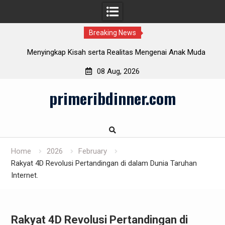
Breaking News
Menyingkap Kisah serta Realitas Mengenai Anak Muda
Togel
08 Aug, 2026
Skip
primeribdinner.com
to
content
Home
2026
February
Rakyat 4D Revolusi Pertandingan di dalam Dunia Taruhan
Internet.
Rakyat 4D Revolusi Pertandingan di