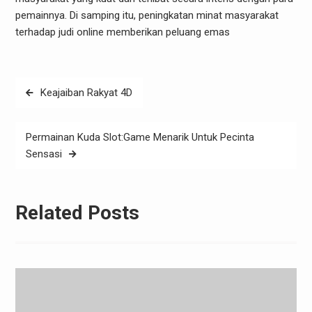
pemainnya. Di samping itu, peningkatan minat masyarakat
terhadap judi online memberikan peluang emas
Post
Keajaiban Rakyat 4D
navigation
Permainan Kuda Slot:Game Menarik Untuk Pecinta
Sensasi
Related Posts