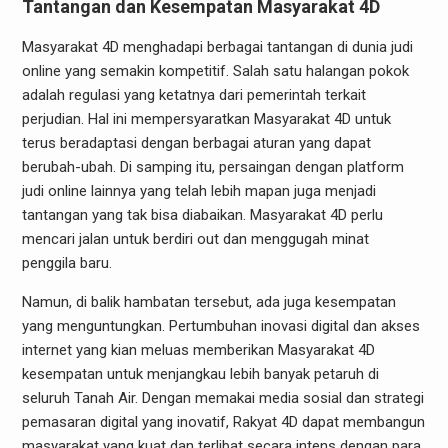
Tantangan dan Kesempatan Masyarakat 4D
Masyarakat 4D menghadapi berbagai tantangan di dunia judi
online yang semakin kompetitif. Salah satu halangan pokok
adalah regulasi yang ketatnya dari pemerintah terkait
perjudian. Hal ini mempersyaratkan Masyarakat 4D untuk
terus beradaptasi dengan berbagai aturan yang dapat
berubah-ubah. Di samping itu, persaingan dengan platform
judi online lainnya yang telah lebih mapan juga menjadi
tantangan yang tak bisa diabaikan. Masyarakat 4D perlu
mencari jalan untuk berdiri out dan menggugah minat
penggila baru.
Namun, di balik hambatan tersebut, ada juga kesempatan
yang menguntungkan. Pertumbuhan inovasi digital dan akses
internet yang kian meluas memberikan Masyarakat 4D
kesempatan untuk menjangkau lebih banyak petaruh di
seluruh Tanah Air. Dengan memakai media sosial dan strategi
pemasaran digital yang inovatif, Rakyat 4D dapat membangun
masyarakat yang kuat dan terlibat secara intens dengan para