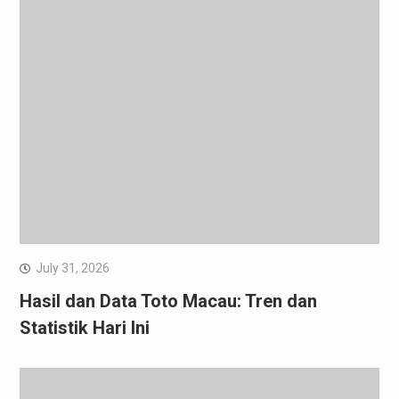
July 31, 2026
Hasil dan Data Toto Macau: Tren dan
Statistik Hari Ini