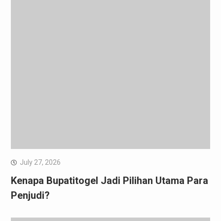
July 27, 2026
Kenapa Bupatitogel Jadi Pilihan Utama Para
Penjudi?