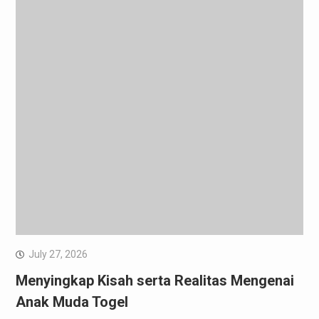
July 27, 2026
Menyingkap Kisah serta Realitas Mengenai
Anak Muda Togel