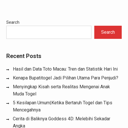
Search
Search
Recent Posts
Hasil dan Data Toto Macau: Tren dan Statistik Hari Ini
Kenapa Bupatitogel Jadi Pilihan Utama Para Penjudi?
Menyingkap Kisah serta Realitas Mengenai Anak
Muda Togel
5 Kesilapan Umum|Ketika Bertaruh Togel dan Tips
Mencegahnya
Cerita di Baliknya Goddess 4D: Melebihi Sekadar
Angka