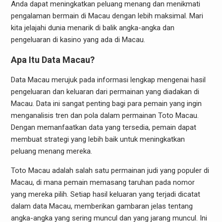
Anda dapat meningkatkan peluang menang dan menikmati
pengalaman bermain di Macau dengan lebih maksimal. Mari
kita jelajahi dunia menarik di balik angka-angka dan
pengeluaran di kasino yang ada di Macau.
Apa Itu Data Macau?
Data Macau merujuk pada informasi lengkap mengenai hasil
pengeluaran dan keluaran dari permainan yang diadakan di
Macau. Data ini sangat penting bagi para pemain yang ingin
menganalisis tren dan pola dalam permainan Toto Macau.
Dengan memanfaatkan data yang tersedia, pemain dapat
membuat strategi yang lebih baik untuk meningkatkan
peluang menang mereka.
Toto Macau adalah salah satu permainan judi yang populer di
Macau, di mana pemain memasang taruhan pada nomor
yang mereka pilih. Setiap hasil keluaran yang terjadi dicatat
dalam data Macau, memberikan gambaran jelas tentang
angka-angka yang sering muncul dan yang jarang muncul. Ini