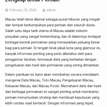
February 10, 2026
admin
Macau telah lama dikenal sebagai pusat hiburan yang megah
dan tempat berkumpulnya para pemain dari seluruh dunia.
Salah satu daya tarik utama di Macau adalah industri
perjudian yang sangat berkembang, dan di dalamnya terdapat
berbagai bentuk permainan yang menawarkan peluang besar
bagi para pemain. Di tengah hiruk pikuk kota yang glamour ini,
banyak informasi penting yang perlu diketahui oleh para
penggemar taruhan, termasuk data yang berkaitan dengan
pengeluaran dan hasil dari permainan yang sering dimainkan.
Dalam panduan ini, kami akan membahas secara mendalam
mengenai Data Macau, Toto Macau, Pengeluaran Macau,
Keluaran Macau, dan Macau Pools. Memahami data dan hasil
dari berbagai permainan ini sangat penting untuk membantu
pemain merumuskan strategi dan membuat keputusan yang
lebih cerdas saat bertaruh. Dengan informasi yang tepat,