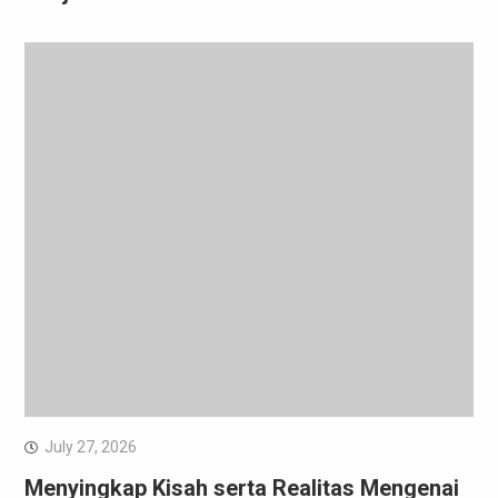
July 27, 2026
Menyingkap Kisah serta Realitas Mengenai