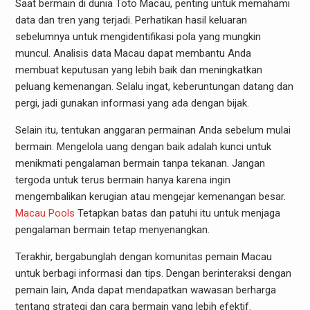
Saat bermain di dunia Toto Macau, penting untuk memahami
data dan tren yang terjadi. Perhatikan hasil keluaran
sebelumnya untuk mengidentifikasi pola yang mungkin
muncul. Analisis data Macau dapat membantu Anda
membuat keputusan yang lebih baik dan meningkatkan
peluang kemenangan. Selalu ingat, keberuntungan datang dan
pergi, jadi gunakan informasi yang ada dengan bijak.
Selain itu, tentukan anggaran permainan Anda sebelum mulai
bermain. Mengelola uang dengan baik adalah kunci untuk
menikmati pengalaman bermain tanpa tekanan. Jangan
tergoda untuk terus bermain hanya karena ingin
mengembalikan kerugian atau mengejar kemenangan besar.
Macau Pools
Tetapkan batas dan patuhi itu untuk menjaga
pengalaman bermain tetap menyenangkan.
Terakhir, bergabunglah dengan komunitas pemain Macau
untuk berbagi informasi dan tips. Dengan berinteraksi dengan
pemain lain, Anda dapat mendapatkan wawasan berharga
tentang strategi dan cara bermain yang lebih efektif.