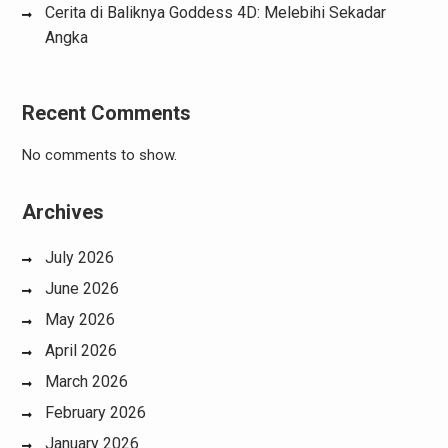
Cerita di Baliknya Goddess 4D: Melebihi Sekadar
Angka
Recent Comments
No comments to show.
Archives
July 2026
June 2026
May 2026
April 2026
March 2026
February 2026
January 2026