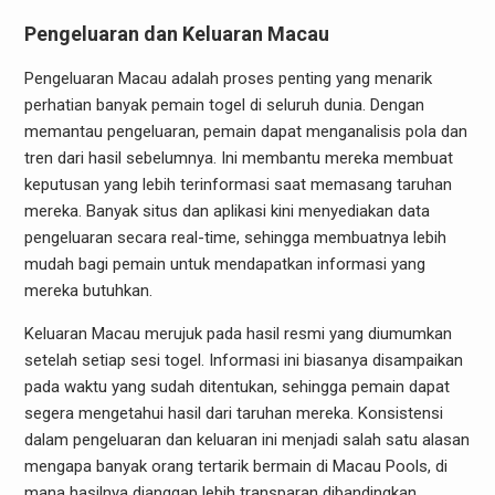
Pengeluaran dan Keluaran Macau
Pengeluaran Macau adalah proses penting yang menarik
perhatian banyak pemain togel di seluruh dunia. Dengan
memantau pengeluaran, pemain dapat menganalisis pola dan
tren dari hasil sebelumnya. Ini membantu mereka membuat
keputusan yang lebih terinformasi saat memasang taruhan
mereka. Banyak situs dan aplikasi kini menyediakan data
pengeluaran secara real-time, sehingga membuatnya lebih
mudah bagi pemain untuk mendapatkan informasi yang
mereka butuhkan.
Keluaran Macau merujuk pada hasil resmi yang diumumkan
setelah setiap sesi togel. Informasi ini biasanya disampaikan
pada waktu yang sudah ditentukan, sehingga pemain dapat
segera mengetahui hasil dari taruhan mereka. Konsistensi
dalam pengeluaran dan keluaran ini menjadi salah satu alasan
mengapa banyak orang tertarik bermain di Macau Pools, di
mana hasilnya dianggap lebih transparan dibandingkan