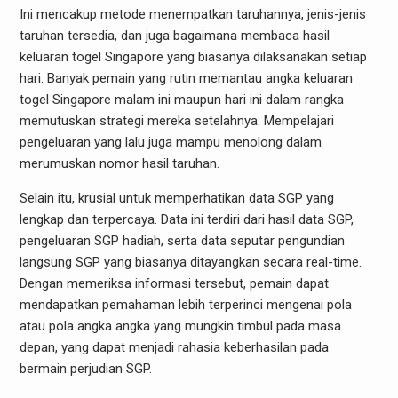
Ini mencakup metode menempatkan taruhannya, jenis-jenis
taruhan tersedia, dan juga bagaimana membaca hasil
keluaran togel Singapore yang biasanya dilaksanakan setiap
hari. Banyak pemain yang rutin memantau angka keluaran
togel Singapore malam ini maupun hari ini dalam rangka
memutuskan strategi mereka setelahnya. Mempelajari
pengeluaran yang lalu juga mampu menolong dalam
merumuskan nomor hasil taruhan.
Selain itu, krusial untuk memperhatikan data SGP yang
lengkap dan terpercaya. Data ini terdiri dari hasil data SGP,
pengeluaran SGP hadiah, serta data seputar pengundian
langsung SGP yang biasanya ditayangkan secara real-time.
Dengan memeriksa informasi tersebut, pemain dapat
mendapatkan pemahaman lebih terperinci mengenai pola
atau pola angka angka yang mungkin timbul pada masa
depan, yang dapat menjadi rahasia keberhasilan pada
bermain perjudian SGP.