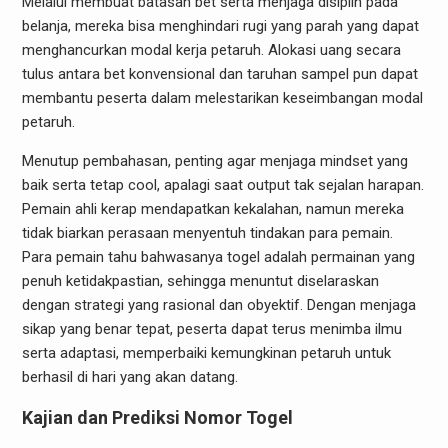
Melalui membuat batasan bet serta menjaga disiplin pada
belanja, mereka bisa menghindari rugi yang parah yang dapat
menghancurkan modal kerja petaruh. Alokasi uang secara
tulus antara bet konvensional dan taruhan sampel pun dapat
membantu peserta dalam melestarikan keseimbangan modal
petaruh.
Menutup pembahasan, penting agar menjaga mindset yang
baik serta tetap cool, apalagi saat output tak sejalan harapan.
Pemain ahli kerap mendapatkan kekalahan, namun mereka
tidak biarkan perasaan menyentuh tindakan para pemain.
Para pemain tahu bahwasanya togel adalah permainan yang
penuh ketidakpastian, sehingga menuntut diselaraskan
dengan strategi yang rasional dan obyektif. Dengan menjaga
sikap yang benar tepat, peserta dapat terus menimba ilmu
serta adaptasi, memperbaiki kemungkinan petaruh untuk
berhasil di hari yang akan datang.
Kajian dan Prediksi Nomor Togel