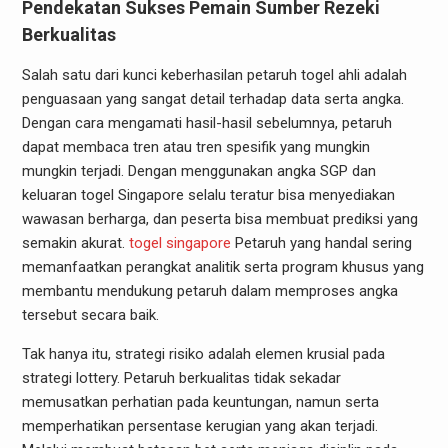
Pendekatan Sukses Pemain Sumber Rezeki
Berkualitas
Salah satu dari kunci keberhasilan petaruh togel ahli adalah
penguasaan yang sangat detail terhadap data serta angka.
Dengan cara mengamati hasil-hasil sebelumnya, petaruh
dapat membaca tren atau tren spesifik yang mungkin
mungkin terjadi. Dengan menggunakan angka SGP dan
keluaran togel Singapore selalu teratur bisa menyediakan
wawasan berharga, dan peserta bisa membuat prediksi yang
semakin akurat.
togel singapore
Petaruh yang handal sering
memanfaatkan perangkat analitik serta program khusus yang
membantu mendukung petaruh dalam memproses angka
tersebut secara baik.
Tak hanya itu, strategi risiko adalah elemen krusial pada
strategi lottery. Petaruh berkualitas tidak sekadar
memusatkan perhatian pada keuntungan, namun serta
memperhatikan persentase kerugian yang akan terjadi.