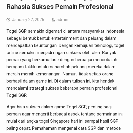
Rahasia Sukses Pemain Profesional
January 22, 2026
admin
Togel SGP semakin digemari di antara masyarakat Indonesia
sebagai bentuk bentuk entertainment dan peluang dalam
mendapatkan keuntungan. Dengan kemajuan teknologi, togel
online semakin menjadi ringan diakses oleh oleh. Banyak
pemain yang berkamuflase dengan berbagai mencobalah
beragam taktik untuk menambah peluang mereka dalam
meraih meraih kemenangan. Namun, tidak setiap orang
berhasil dalam game ini. Di dalam tulisan ini, kita hendak
mendalami strategi sukses beberapa pemain profesional
Togel SGP.
Agar bisa sukses dalam game Togel SGP, penting bagi
pemain agar mengerti berbagai aspek tentang permainan ini,
mulai dari angka togel Singapore hari ini sampai hasil SGP
paling cepat. Pemahaman mengenai data SGP dan metode