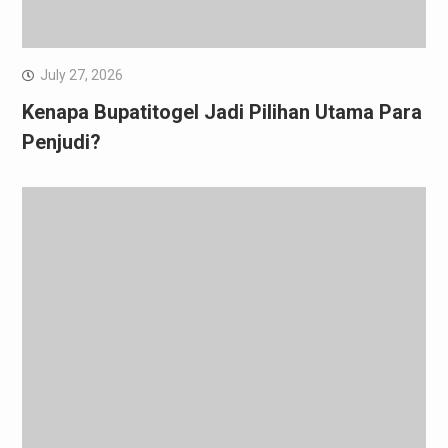
July 27, 2026
Kenapa Bupatitogel Jadi Pilihan Utama Para
Penjudi?