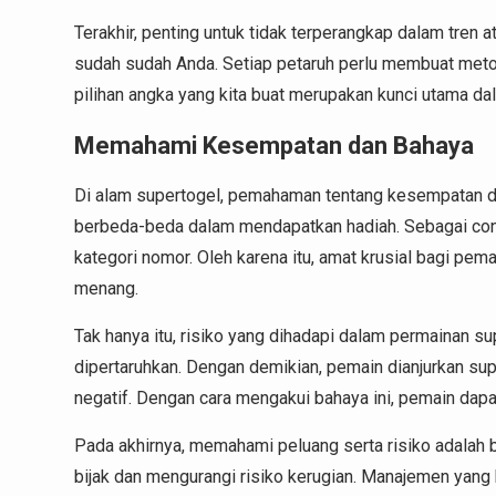
Terakhir, penting untuk tidak terperangkap dalam tren 
sudah sudah Anda. Setiap petaruh perlu membuat met
pilihan angka yang kita buat merupakan kunci utama d
Memahami Kesempatan dan Bahaya
Di alam supertogel, pemahaman tentang kesempatan dan
berbeda-beda dalam mendapatkan hadiah. Sebagai cont
kategori nomor. Oleh karena itu, amat krusial bagi p
menang.
Tak hanya itu, risiko yang dihadapi dalam permainan s
dipertaruhkan. Dengan demikian, pemain dianjurkan s
negatif. Dengan cara mengakui bahaya ini, pemain dapa
Pada akhirnya, memahami peluang serta risiko adalah 
bijak dan mengurangi risiko kerugian. Manajemen yan