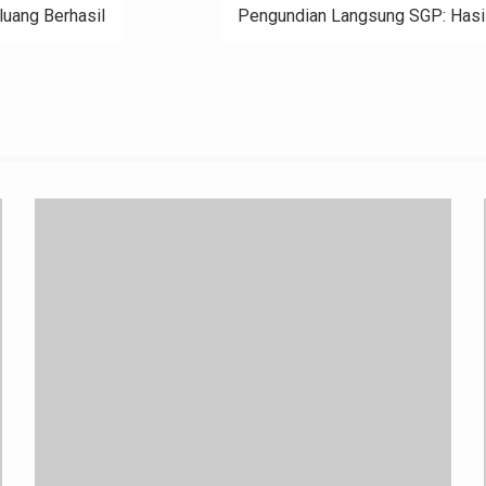
uang Berhasil
Pengundian Langsung SGP: Hasil