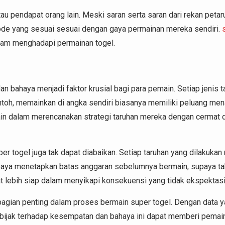
atau pendapat orang lain. Meski saran serta saran dari rekan pet
ode yang sesuai sesuai dengan gaya permainan mereka sendiri.
alam menghadapi permainan togel.
 bahaya menjadi faktor krusial bagi para pemain. Setiap jenis 
oh, memainkan di angka sendiri biasanya memiliki peluang men
emain dalam merencanakan strategi taruhan mereka dengan cerma
uper togel juga tak dapat diabaikan. Setiap taruhan yang dilaku
upaya menetapkan batas anggaran sebelumnya bermain, supaya t
t lebih siap dalam menyikapi konsekuensi yang tidak ekspektasi
bagian penting dalam proses bermain super togel. Dengan data 
g bijak terhadap kesempatan dan bahaya ini dapat memberi pema