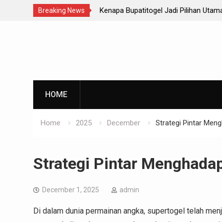
Bupatitogel Jadi Pilihan Utama Para Penjudi?
Menyingkap Kisah
Breaking News
Togel
Skip
to
content
HOME
Home
2025
December
Strategi Pintar Me
Strategi Pintar Menghad
December 1, 2025
admin
Di dalam dunia permainan angka, supertogel telah menj