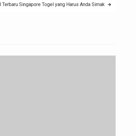
 Terbaru Singapore Togel yang Harus Anda Simak