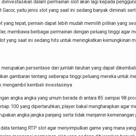
iinvestasikan dalam permainan slot akan lagi kepada pengguna 
 Gacor, yaitu jenis slot yang saat ini sedang banyak diminati 
t yang tepat, pemain dapat lebih mudah memilih pilihan yang ses
ler, membawa berbagai permainan dengan peluang tinggi agar mena
lot yang saat ini sedang hits untuk meningkatkan kemungkinan 
ng merupakan persentase dari jumlah taruhan yang dapat dikembal
ikan gambaran tentang seberapa tinggi peluang mereka untuk m
uk mengambil kembali investasinya.
engan angka angka yang umum berada di antara 85 sampai 98 pro
setiap 100 yang dipertaruhkan, player bakal mengharapkan agar
upakan angka jangka panjang serta tidak menjamin kemenangan p
ri data tentang RTP slot agar menyimpulkan game yang mana yang