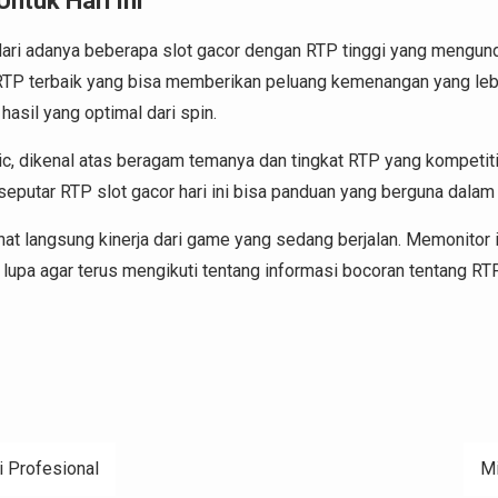
ntuk Hari Ini
as dari adanya beberapa slot gacor dengan RTP tinggi yang mengu
TP terbaik yang bisa memberikan peluang kemenangan yang lebih 
asil yang optimal dari spin.
ic, dikenal atas beragam temanya dan tingkat RTP yang kompetiti
utar RTP slot gacor hari ini bisa panduan yang berguna dalam m
ihat langsung kinerja dari game yang sedang berjalan. Memonito
pa agar terus mengikuti tentang informasi bocoran tentang RTP 
i Profesional
Mi