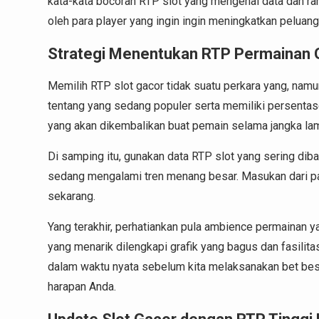
kata-kata bocoran RTP slot yang mengenai data dan ra
oleh para player yang ingin ingin meningkatkan pelua
Strategi Menentukan RTP Permainan 
Memilih RTP slot gacor tidak suatu perkara yang, nam
tentang yang sedang populer serta memiliki persenta
yang akan dikembalikan buat pemain selama jangka lam
Di samping itu, gunakan data RTP slot yang sering di
sedang mengalami tren menang besar. Masukan dari par
sekarang.
Yang terakhir, perhatiankan pula ambience permainan 
yang menarik dilengkapi grafik yang bagus dan fasili
dalam waktu nyata sebelum kita melaksanakan bet besa
harapan Anda.