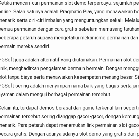
Ketika mencari-cari permainan slot demo terpercaya, sejumlah pe
online. Salah satunya adalah Pragmatic Play, yang menawarkan be
menarik serta ciri-ciri imbalan yang menguntungkan sekali. Mela
semua permainan dengan cara gratis sebelum memasang taruhan
beberapa petaruh supaya mengetahui mekanisme permainan dan 
bermain mereka sendiri.
PGSoft juga adalah alternatif yang diutamakan. Permainan slot d
unik, menghadirkan pengalaman bermain bermain. Dengan mengg
slot tanpa biaya serta menawarkan kesempatan menang besar. Sit
PGSoft sering adalah menyimpan nama baik yang bagus serta j
nyaman dalam menguji berbagai permainan tersebut.
Selain itu, terdapat demos berasal dari game terkenal lain seper
permainan tersebut sering dianggap gacor-gacor, dengan kemungki
menarik. Para petaruh dapat menemukan link permainan slot gaco
secara gratis. Dengan adanya adanya slot demo yang gratis dari p