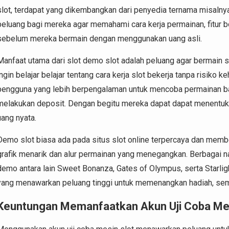
slot, terdapat yang dikembangkan dari penyedia ternama misalny
peluang bagi mereka agar memahami cara kerja permainan, fitur b
sebelum mereka bermain dengan menggunakan uang asli.
Manfaat utama dari slot demo slot adalah peluang agar bermain s
ingin belajar belajar tentang cara kerja slot bekerja tanpa risiko
pengguna yang lebih berpengalaman untuk mencoba permainan baru 
melakukan deposit. Dengan begitu mereka dapat dapat menentu
uang nyata.
Demo slot biasa ada pada situs slot online terpercaya dan mem
grafik menarik dan alur permainan yang menegangkan. Berbagai 
demo antara lain Sweet Bonanza, Gates of Olympus, serta Starlight
yang menawarkan peluang tinggi untuk memenangkan hadiah, sem
Keuntungan Memanfaatkan Akun Uji Coba Mes