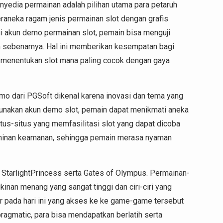
nyedia permainan adalah pilihan utama para petaruh
raneka ragam jenis permainan slot dengan grafis
lui akun demo permainan slot, pemain bisa menguji
 sebenarnya. Hal ini memberikan kesempatan bagi
menentukan slot mana paling cocok dengan gaya
emo dari PGSoft dikenal karena inovasi dan tema yang
unakan akun demo slot, pemain dapat menikmati aneka
us-situs yang memfasilitasi slot yang dapat dicoba
aminan keamanan, sehingga pemain merasa nyaman
ti StarlightPrincess serta Gates of Olympus. Permainan-
nan menang yang sangat tinggi dan ciri-ciri yang
r pada hari ini yang akses ke ke game-game tersebut
ragmatic, para bisa mendapatkan berlatih serta