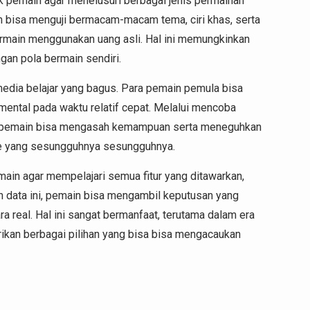
 pemain agar menelusuri berbagai jenis permainan
ain bisa menguji bermacam-macam tema, ciri khas, serta
main menggunakan uang asli. Hal ini memungkinkan
an pola bermain sendiri.
a media belajar yang bagus. Para pemain pemula bisa
amental pada waktu relatif cepat. Melalui mencoba
t, pemain bisa mengasah kemampuan serta meneguhkan
ne yang sesungguhnya sesungguhnya.
main agar mempelajari semua fitur yang ditawarkan,
an data ini, pemain bisa mengambil keputusan yang
a real. Hal ini sangat bermanfaat, terutama dalam era
rikan berbagai pilihan yang bisa bisa mengacaukan