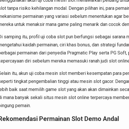
Menggunakan akun uji coba mesin slot menawarkan peluang untuk
slot tanpa risiko kehilangan modal. Dengan pilihan ini, para pem
mekanisme permainan yang variasi sebelum menentukan agar ber
mereka untuk menaksir mana game paling menarik dan cocok deng
Di samping itu, profil uji coba slot pun berfungsi sebagai saran
mengetahui kaidah permainan, ciri khas bonus, dan strategi fund
berbagai permainan dari penyedia Pragmatic Play serta PG Sof
kepercayaan diri sebelum mereka memasuki ranah judi slot onli
Selain itu, akun uji coba mesin slot memberi kesempatan para pe
seperti tingkat pengembalian tinggi atau mesin slot gacor. Deng
lebih baik saat memilih game slot yang akan akan dimainkan secar
di mana banyak sekali situs mesin slot online terpercaya membe
bingung pemain.
Rekomendasi Permainan Slot Demo Andal