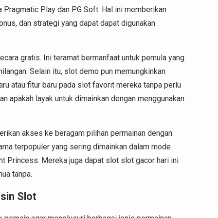
a Pragmatic Play dan PG Soft. Hal ini memberikan
onus, dan strategi yang dapat dapat digunakan
ecara gratis. Ini teramat bermanfaat untuk pemula yang
 kehilangan. Selain itu, slot demo pun memungkinkan
atau fitur baru pada slot favorit mereka tanpa perlu
kan apakah layak untuk dimainkan dengan menggunakan
berikan akses ke beragam pilihan permainan dengan
nama terpopuler yang sering dimainkan dalam mode
 Princess. Mereka juga dapat slot slot gacor hari ini
ua tanpa.
in Slot