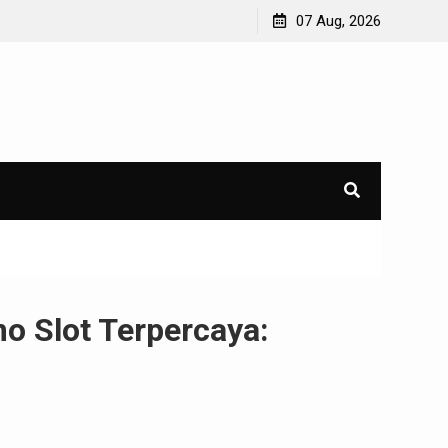
ps
Hasil dan Data Toto Macau: Tren dan Statistik Hari Ini
07 Aug, 2026
o Slot Terpercaya: