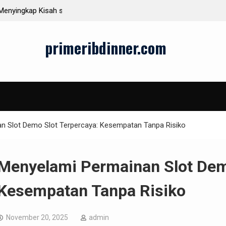
ngenai Anak Muda
5 Kesilapan Umum|Ketika Bertaruh Togel dan Ti
Mencegahnya
primeribdinner.com
n Slot Demo Slot Terpercaya: Kesempatan Tanpa Risiko
Menyelami Permainan Slot Dem
Kesempatan Tanpa Risiko
November 20, 2025
admin