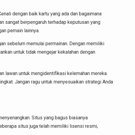
nali dengan baik kartu yang ada dan bagaimana
an sangat berpengaruh terhadap keputusan yang
gan pemain lainnya.
gan sebelum memulai permainan. Dengan memiliki
arankan untuk tidak mengejar kekalahan dengan
uhan lawan untuk mengidentifikasi kelemahan mereka.
ngkat. Jangan ragu untuk menyesuaikan strategi Anda
menyenangkan. Situs yang bagus biasanya
rapa situs juga telah memiliki lisensi resmi,