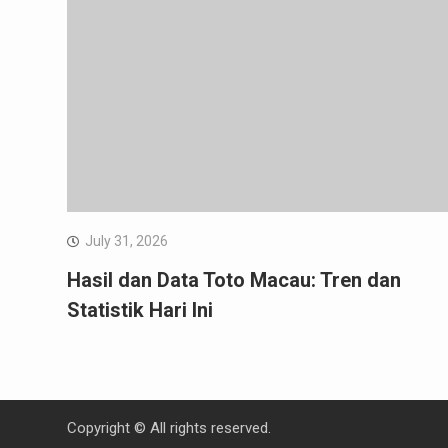
July 31, 2026
Hasil dan Data Toto Macau: Tren dan
Statistik Hari Ini
Copyright © All rights reserved.