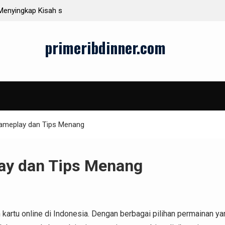
ngenai Anak Muda
5 Kesilapan Umum|Ketika Bertaruh Togel dan Ti
Mencegahnya
primeribdinner.com
ameplay dan Tips Menang
ay dan Tips Menang
kartu online di Indonesia. Dengan berbagai pilihan permainan y