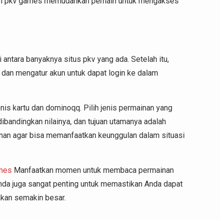
plikasi pkv games memudahkan pemain untuk mengakses
ntara banyaknya situs pkv yang ada. Setelah itu,
 dan mengatur akun untuk dapat login ke dalam
nis kartu dan dominoqq. Pilih jenis permainan yang
ibandingkan nilainya, dan tujuan utamanya adalah
inan agar bisa memanfaatkan keunggulan dalam situasi
ames
Manfaatkan momen untuk membaca permainan
 Anda juga sangat penting untuk memastikan Anda dapat
akan semakin besar.