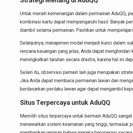
Strategi Menang di AduQQ
Untuk meraih kemenangan dalam permainan AduQQ, pen
kombinasi kartu dapat mempengaruhi hasil. Banyak pe
diambil selama permainan. Pastikan untuk mempelajari n
Selanjutnya, manajemen modal menjadi kunci dalam s
rencana keuangan yang jelas, Anda dapat menghindari k
meningkatkan taruhan secara drastis, karena hal ini da
Selain itu, observasi pemain lain juga merupakan stra
Jika Anda dapat membaca permainan lawan dan mengan
berdasarkan perilaku lawan agar dapat mengambil kep
Situs Terpercaya untuk AduQQ
Memilih situs terpercaya untuk bermain AduQQ sanga
menawarkan sistem keamanan yang tinggi, termasuk per
memberikan jaminan bahwa mereka beroperasi secara l