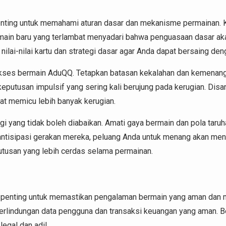
ting untuk memahami aturan dasar dan mekanisme permainan. Ke
main baru yang terlambat menyadari bahwa penguasaan dasar ak
ilai-nilai kartu dan strategi dasar agar Anda dapat bersaing den
ukses bermain AduQQ. Tetapkan batasan kekalahan dan kemenan
eputusan impulsif yang sering kali berujung pada kerugian. Dis
pat memicu lebih banyak kerugian.
tegi yang tidak boleh diabaikan. Amati gaya bermain dan pola tar
tisipasi gerakan mereka, peluang Anda untuk menang akan meni
utusan yang lebih cerdas selama permainan.
t penting untuk memastikan pengalaman bermain yang aman dan 
lindungan data pengguna dan transaksi keuangan yang aman. Bebe
egal dan adil.