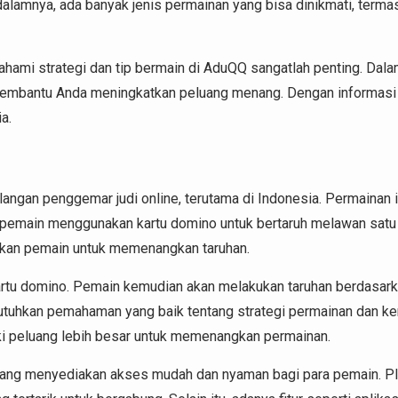
alamnya, ada banyak jenis permainan yang bisa dinikmati, term
mi strategi dan tip bermain di AduQQ sangatlah penting. Dalam a
mbantu Anda meningkatkan peluang menang. Dengan informasi ini
a.
angan penggemar judi online, terutama di Indonesia. Permainan i
pemain menggunakan kartu domino untuk bertaruh melawan satu sa
kan pemain untuk memenangkan taruhan.
u domino. Pemain kemudian akan melakukan taruhan berdasarkan 
utuhkan pemahaman yang baik tentang strategi permainan dan k
i peluang lebih besar untuk memenangkan permainan.
yang menyediakan akses mudah dan nyaman bagi para pemain. Pl