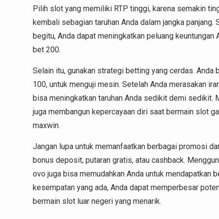
Pilih slot yang memiliki RTP tinggi, karena semakin 
kembali sebagian taruhan Anda dalam jangka panjang. S
begitu, Anda dapat meningkatkan peluang keuntungan An
bet 200.
Selain itu, gunakan strategi betting yang cerdas. Anda 
100, untuk menguji mesin. Setelah Anda merasakan i
bisa meningkatkan taruhan Anda sedikit demi sedikit. 
juga membangun kepercayaan diri saat bermain slot g
maxwin.
Jangan lupa untuk memanfaatkan berbagai promosi dan b
bonus deposit, putaran gratis, atau cashback. Menggun
ovo juga bisa memudahkan Anda untuk mendapatkan be
kesempatan yang ada, Anda dapat memperbesar poten
bermain slot luar negeri yang menarik.