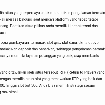
ilih situs yang terpercaya untuk memastikan pengalaman bermain
li merasa bingung saat mencari platform yang tepat, tetapi
enang. Pastikan situs pilihan Anda memiliki lisensi resmi dan
uan.
opsi pembayaran, termasuk slot qris, slot dana, dan slot ovo.
h melakukan deposit dan penarikan, sehingga pengalaman bermai
a biasanya memiliki layanan pelanggan yang baik, siap membantu
yang ditawarkan oleh situs tersebut. RTP (Return to Player) yang
. Dengan memilih situs slot yang menawarkan RTP yang baik dan
 200, hingga slot bet 500, Anda bisa memilih strategi sesuai
g maksimal.