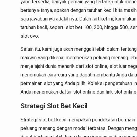
yang tersedia, banyak pemain yang tertarik untuk men
bertanya-tanya, apakah dengan taruhan kecil kita mas
saja jawabannya adalah iya. Dalam artikel ini, kami ak
taruhan kecil, seperti slot bet 100, 200, hingga 500, se
slot ovo.
Selain itu, kami juga akan menggali lebih dalam tentang
maxwin yang dikenal memberikan peluang menang lebih
menjelajahi dunia menarik dari slot online, slot luar neg
menemukan cara-cara yang dapat membantu Anda dala
permainan slot yang Anda pilih. Koleksi pengetahuan
Anda menemukan daftar slot online dan link slot online 
Strategi Slot Bet Kecil
Strategi slot bet kecil merupakan pendekatan bermai
peluang menang dengan modal terbatas. Dengan mengatur
dapat bertahan lebih lama dalam permainan dan mengur