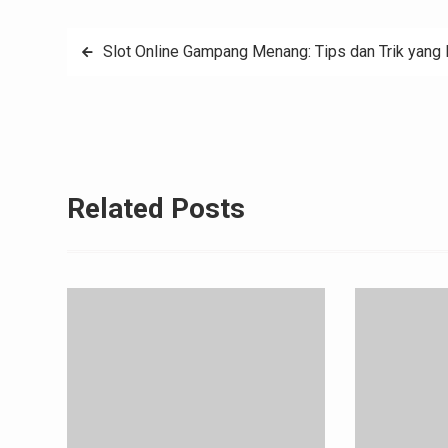
Post
Slot Online Gampang Menang: Tips dan Trik yang 
navigation
Related Posts