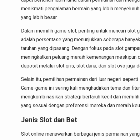
menikmati pengalaman bermain yang lebih menyeluru
yang lebih besar.
Dalam memilih game slot, penting untuk mencari slot 
adalah persentase yang menunjukkan seberapa banyak
taruhan yang dipasang. Dengan fokus pada slot gamp
meningkatkan peluang meraih kemenangan meskipun de
deposit melalui slot qris, slot dana, dan slot ovo jug
Selain itu, pemilihan permainan dari luar negeri seperti
Game-game ini sering kali menghadirkan tema dan fit
mengkombinasikan strategi bertaruh kecil dan memilih
yang sesuai dengan preferensi mereka dan meraih keun
Jenis Slot dan Bet
Slot online menawarkan berbagai jenis permainan yang 