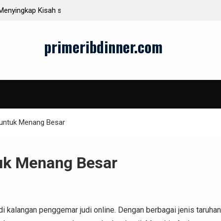
ngenai Anak Muda
5 Kesilapan Umum|Ketika Bertaruh Togel dan Ti
Mencegahnya
primeribdinner.com
l untuk Menang Besar
ntuk Menang Besar
 di kalangan penggemar judi online. Dengan berbagai jenis taruhan