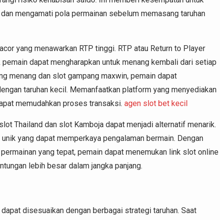
h dan mengamati pola permainan sebelum memasang taruhan
gacor yang menawarkan RTP tinggi. RTP atau Return to Player
 pemain dapat mengharapkan untuk menang kembali dari setiap
ang menang dan slot gampang maxwin, pemain dapat
ngan taruhan kecil. Memanfaatkan platform yang menyediakan
a dapat memudahkan proses transaksi.
agen slot bet kecil
 slot Thailand dan slot Kamboja dapat menjadi alternatif menarik.
ur unik yang dapat memperkaya pengalaman bermain. Dengan
 permainan yang tepat, pemain dapat menemukan link slot online
tungan lebih besar dalam jangka panjang.
dapat disesuaikan dengan berbagai strategi taruhan. Saat