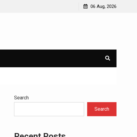
ps
Hasil dan Data Toto Macau: Tren dan Statistik Hari Ini
06 Aug, 2026
Search
Search
Recent Posts