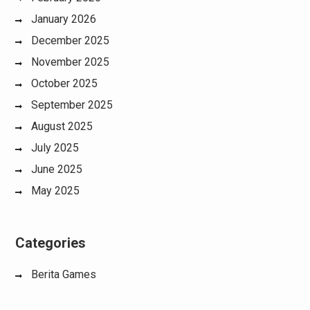
January 2026
December 2025
November 2025
October 2025
September 2025
August 2025
July 2025
June 2025
May 2025
Categories
Berita Games