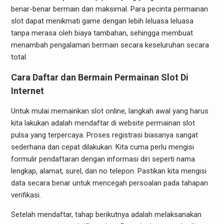
benar-benar bermain dan maksimal. Para pecinta permainan
slot dapat menikmati game dengan lebih leluasa leluasa
tanpa merasa oleh biaya tambahan, sehingga membuat
menambah pengalaman bermain secara keseluruhan secara
total.
Cara Daftar dan Bermain Permainan Slot Di
Internet
Untuk mulai memainkan slot online, langkah awal yang harus
kita lakukan adalah mendaftar di website permainan slot
pulsa yang terpercaya. Proses registrasi biasanya sangat
sederhana dan cepat dilakukan. Kita cuma perlu mengisi
formulir pendaftaran dengan informasi diri seperti nama
lengkap, alamat, surel, dan no telepon. Pastikan kita mengisi
data secara benar untuk mencegah persoalan pada tahapan
verifikasi.
Setelah mendaftar, tahap berikutnya adalah melaksanakan