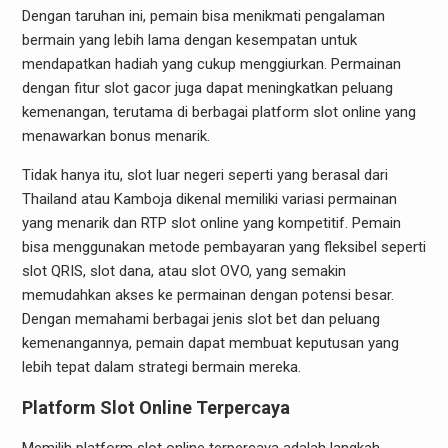
Dengan taruhan ini, pemain bisa menikmati pengalaman
bermain yang lebih lama dengan kesempatan untuk
mendapatkan hadiah yang cukup menggiurkan. Permainan
dengan fitur slot gacor juga dapat meningkatkan peluang
kemenangan, terutama di berbagai platform slot online yang
menawarkan bonus menarik.
Tidak hanya itu, slot luar negeri seperti yang berasal dari
Thailand atau Kamboja dikenal memiliki variasi permainan
yang menarik dan RTP slot online yang kompetitif. Pemain
bisa menggunakan metode pembayaran yang fleksibel seperti
slot QRIS, slot dana, atau slot OVO, yang semakin
memudahkan akses ke permainan dengan potensi besar.
Dengan memahami berbagai jenis slot bet dan peluang
kemenangannya, pemain dapat membuat keputusan yang
lebih tepat dalam strategi bermain mereka.
Platform Slot Online Terpercaya