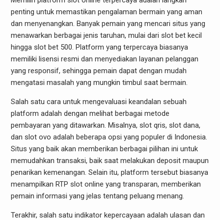
Memilih platform slot online terpercaya adalah langkah
penting untuk memastikan pengalaman bermain yang aman
dan menyenangkan. Banyak pemain yang mencari situs yang
menawarkan berbagai jenis taruhan, mulai dari slot bet kecil
hingga slot bet 500. Platform yang terpercaya biasanya
memiliki lisensi resmi dan menyediakan layanan pelanggan
yang responsif, sehingga pemain dapat dengan mudah
mengatasi masalah yang mungkin timbul saat bermain.
Salah satu cara untuk mengevaluasi keandalan sebuah
platform adalah dengan melihat berbagai metode
pembayaran yang ditawarkan. Misalnya, slot qris, slot dana,
dan slot ovo adalah beberapa opsi yang populer di Indonesia.
Situs yang baik akan memberikan berbagai pilihan ini untuk
memudahkan transaksi, baik saat melakukan deposit maupun
penarikan kemenangan. Selain itu, platform tersebut biasanya
menampilkan RTP slot online yang transparan, memberikan
pemain informasi yang jelas tentang peluang menang.
Terakhir, salah satu indikator kepercayaan adalah ulasan dan