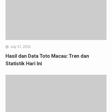
July 31, 2026
Hasil dan Data Toto Macau: Tren dan
Statistik Hari Ini