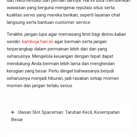
dan rekomendasi dari pemain lainnya. Hal ini bisa memberikan
wawasan yang berguna mengenai reputasi situs serta
kualitas servis yang mereka berikan, seperti layanan chat
langsung serta bantuan customer service.
Terakhir, jangan lupa agar memasang limit bagi dirimu kalian
sendiri.
kamboja hari ini
agar bermain serta jangan
terperangkap dalam permainan lebih dari dari yang
seharusnya. Mengelola keuangan dengan tepat dapat
mendukung Anda bermain lebih lama dan menghindari
kerugian yang besar. Perlu diingat bahwasanya berjudi
seharusnya menjadi hiburan, jadi rasakan setiap momen
momen dan jangan terlalu serius.
Post
Ulasan Slot Spaceman: Taruhan Kecil, Kesempatan
navigation
Besar