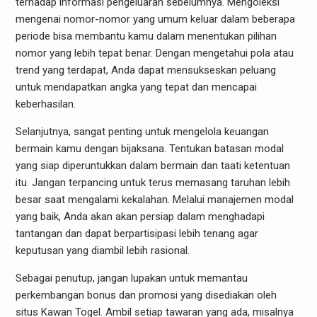
terhadap informasi pengeluaran sebelumnya. Mengoleksi
mengenai nomor-nomor yang umum keluar dalam beberapa
periode bisa membantu kamu dalam menentukan pilihan
nomor yang lebih tepat benar. Dengan mengetahui pola atau
trend yang terdapat, Anda dapat mensukseskan peluang
untuk mendapatkan angka yang tepat dan mencapai
keberhasilan.
Selanjutnya, sangat penting untuk mengelola keuangan
bermain kamu dengan bijaksana. Tentukan batasan modal
yang siap diperuntukkan dalam bermain dan taati ketentuan
itu. Jangan terpancing untuk terus memasang taruhan lebih
besar saat mengalami kekalahan. Melalui manajemen modal
yang baik, Anda akan akan persiap dalam menghadapi
tantangan dan dapat berpartisipasi lebih tenang agar
keputusan yang diambil lebih rasional.
Sebagai penutup, jangan lupakan untuk memantau
perkembangan bonus dan promosi yang disediakan oleh
situs Kawan Togel. Ambil setiap tawaran yang ada, misalnya