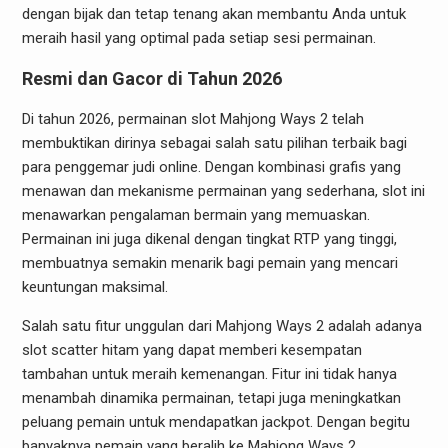
dengan bijak dan tetap tenang akan membantu Anda untuk
meraih hasil yang optimal pada setiap sesi permainan.
Resmi dan Gacor di Tahun 2026
Di tahun 2026, permainan slot Mahjong Ways 2 telah
membuktikan dirinya sebagai salah satu pilihan terbaik bagi
para penggemar judi online. Dengan kombinasi grafis yang
menawan dan mekanisme permainan yang sederhana, slot ini
menawarkan pengalaman bermain yang memuaskan.
Permainan ini juga dikenal dengan tingkat RTP yang tinggi,
membuatnya semakin menarik bagi pemain yang mencari
keuntungan maksimal.
Salah satu fitur unggulan dari Mahjong Ways 2 adalah adanya
slot scatter hitam yang dapat memberi kesempatan
tambahan untuk meraih kemenangan. Fitur ini tidak hanya
menambah dinamika permainan, tetapi juga meningkatkan
peluang pemain untuk mendapatkan jackpot. Dengan begitu
banyaknya pemain yang beralih ke Mahjong Ways 2,