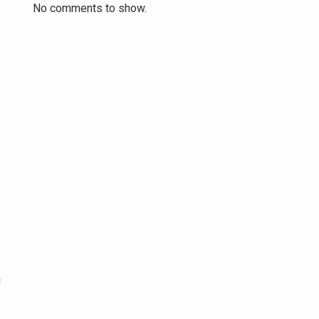
No comments to show.
i