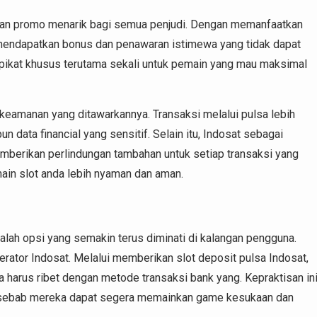
rikan promo menarik bagi semua penjudi. Dengan memanfaatkan
mendapatkan bonus dan penawaran istimewa yang tidak dapat
a pikat khusus terutama sekali untuk pemain yang mau maksimal
h keamanan yang ditawarkannya. Transaksi melalui pulsa lebih
 data financial yang sensitif. Selain itu, Indosat sebagai
mberikan perlindungan tambahan untuk setiap transaksi yang
ain slot anda lebih nyaman dan aman.
adalah opsi yang semakin terus diminati di kalangan pengguna.
erator Indosat. Melalui memberikan slot deposit pulsa Indosat,
harus ribet dengan metode transaksi bank yang. Kepraktisan in
t, sebab mereka dapat segera memainkan game kesukaan dan