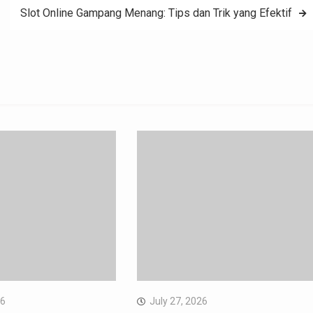
Slot Online Gampang Menang: Tips dan Trik yang Efektif
26
July 27, 2026