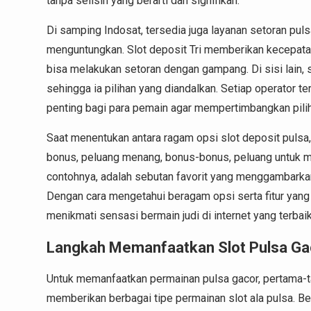
tanpa selisih yang berarti dan signifikan.
Di samping Indosat, tersedia juga layanan setoran pul
menguntungkan. Slot deposit Tri memberikan kecepat
bisa melakukan setoran dengan gampang. Di sisi lain, s
sehingga ia pilihan yang diandalkan. Setiap operator t
penting bagi para pemain agar mempertimbangkan pilih
Saat menentukan antara ragam opsi slot deposit pulsa,
bonus, peluang menang, bonus-bonus, peluang untuk me
contohnya, adalah sebutan favorit yang menggambarkan
Dengan cara mengetahui beragam opsi serta fitur yan
menikmati sensasi bermain judi di internet yang terbaik
Langkah Memanfaatkan Slot Pulsa Ga
Untuk memanfaatkan permainan pulsa gacor, pertama-t
memberikan berbagai tipe permainan slot ala pulsa. Be