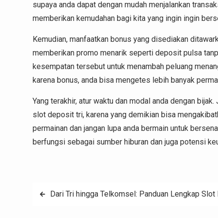
supaya anda dapat dengan mudah menjalankan transaks
memberikan kemudahan bagi kita yang ingin ingin bers
Kemudian, manfaatkan bonus yang disediakan ditawarka
memberikan promo menarik seperti deposit pulsa tanp
kesempatan tersebut untuk menambah peluang menang k
karena bonus, anda bisa mengetes lebih banyak perma
Yang terakhir, atur waktu dan modal anda dengan bijak.
slot deposit tri, karena yang demikian bisa mengakib
permainan dan jangan lupa anda bermain untuk bersena
berfungsi sebagai sumber hiburan dan juga potensi ke
Post
Dari Tri hingga Telkomsel: Panduan Lengkap Slot 
navigation