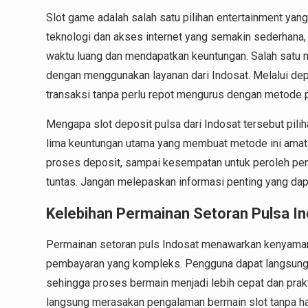
Slot game adalah salah satu pilihan entertainment yan
teknologi dan akses internet yang semakin sederhana,
waktu luang dan mendapatkan keuntungan. Salah satu m
dengan menggunakan layanan dari Indosat. Melalui de
transaksi tanpa perlu repot mengurus dengan metode 
Mengapa slot deposit pulsa dari Indosat tersebut pili
lima keuntungan utama yang membuat metode ini amat 
proses deposit, sampai kesempatan untuk peroleh penga
tuntas. Jangan melepaskan informasi penting yang dap
Kelebihan Permainan Setoran Pulsa In
Permainan setoran puls Indosat menawarkan kenyamanan
pembayaran yang kompleks. Pengguna dapat langsung 
sehingga proses bermain menjadi lebih cepat dan prak
langsung merasakan pengalaman bermain slot tanpa h