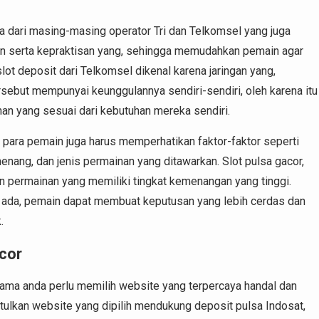
sa dari masing-masing operator Tri dan Telkomsel yang juga
an serta kepraktisan yang, sehingga memudahkan pemain agar
lot deposit dari Telkomsel dikenal karena jaringan yang,
ersebut mempunyai keunggulannya sendiri-sendiri, oleh karena itu
an yang sesuai dari kebutuhan mereka sendiri.
 para pemain juga harus memperhatikan faktor-faktor seperti
nang, dan jenis permainan yang ditawarkan. Slot pulsa gacor,
 permainan yang memiliki tingkat kemenangan yang tinggi.
g ada, pemain dapat membuat keputusan yang lebih cerdas dan
.
cor
ama anda perlu memilih website yang terpercaya handal dan
tulkan website yang dipilih mendukung deposit pulsa Indosat,