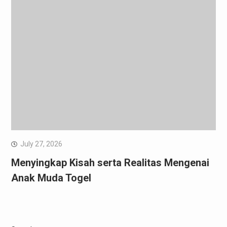
July 27, 2026
Menyingkap Kisah serta Realitas Mengenai
Anak Muda Togel