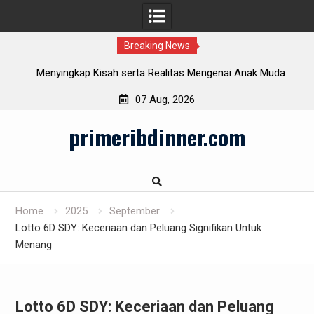
Breaking News
Menyingkap Kisah serta Realitas Mengenai Anak Muda
Togel
07 Aug, 2026
Skip
primeribdinner.com
to
content
Home
2025
September
Lotto 6D SDY: Keceriaan dan Peluang Signifikan Untuk
Menang
Lotto 6D SDY: Keceriaan dan Peluang