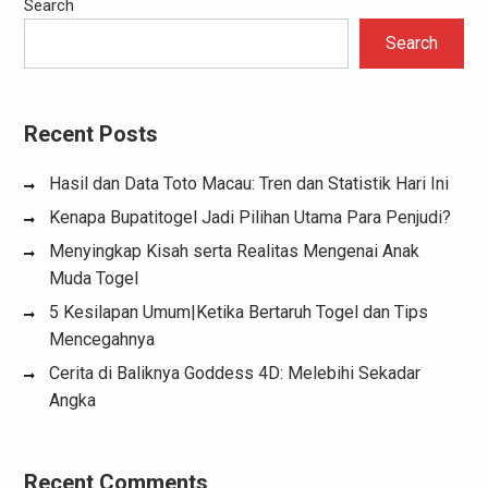
Search
Search
Recent Posts
Hasil dan Data Toto Macau: Tren dan Statistik Hari Ini
Kenapa Bupatitogel Jadi Pilihan Utama Para Penjudi?
Menyingkap Kisah serta Realitas Mengenai Anak
Muda Togel
5 Kesilapan Umum|Ketika Bertaruh Togel dan Tips
Mencegahnya
Cerita di Baliknya Goddess 4D: Melebihi Sekadar
Angka
Recent Comments