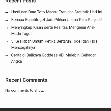
Recent Posts
Hasil dan Data Toto Macau: Tren dan Statistik Hari Ini
Kenapa Bupatitogel Jadi Pilihan Utama Para Penjudi?
Menyingkap Kisah serta Realitas Mengenai Anak
Muda Togel
5 Kesilapan Umum|Ketika Bertaruh Togel dan Tips
Mencegahnya
Cerita di Baliknya Goddess 4D: Melebihi Sekadar
Angka
Recent Comments
No comments to show.