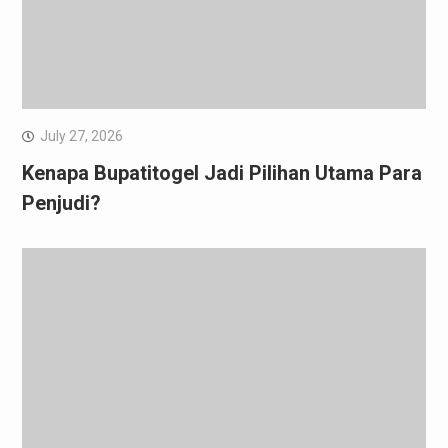
July 27, 2026
Kenapa Bupatitogel Jadi Pilihan Utama Para
Penjudi?