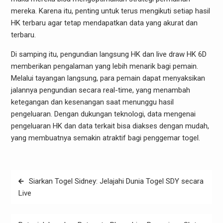
mereka. Karena itu, penting untuk terus mengikuti setiap hasil
HK terbaru agar tetap mendapatkan data yang akurat dan
terbaru.
Di samping itu, pengundian langsung HK dan live draw HK 6D
memberikan pengalaman yang lebih menarik bagi pemain.
Melalui tayangan langsung, para pemain dapat menyaksikan
jalannya pengundian secara real-time, yang menambah
ketegangan dan kesenangan saat menunggu hasil
pengeluaran. Dengan dukungan teknologi, data mengenai
pengeluaran HK dan data terkait bisa diakses dengan mudah,
yang membuatnya semakin atraktif bagi penggemar togel.
Post
Siarkan Togel Sidney: Jelajahi Dunia Togel SDY secara
navigation
Live