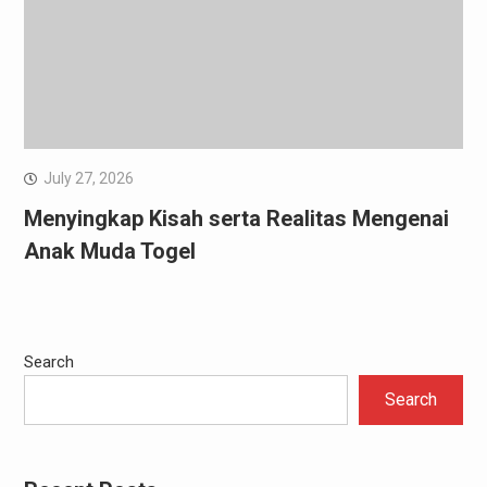
July 27, 2026
Menyingkap Kisah serta Realitas Mengenai
Anak Muda Togel
Search
Search