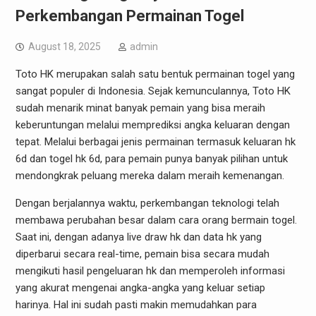
Perkembangan Permainan Togel
August 18, 2025
admin
Toto HK merupakan salah satu bentuk permainan togel yang
sangat populer di Indonesia. Sejak kemunculannya, Toto HK
sudah menarik minat banyak pemain yang bisa meraih
keberuntungan melalui memprediksi angka keluaran dengan
tepat. Melalui berbagai jenis permainan termasuk keluaran hk
6d dan togel hk 6d, para pemain punya banyak pilihan untuk
mendongkrak peluang mereka dalam meraih kemenangan.
Dengan berjalannya waktu, perkembangan teknologi telah
membawa perubahan besar dalam cara orang bermain togel.
Saat ini, dengan adanya live draw hk dan data hk yang
diperbarui secara real-time, pemain bisa secara mudah
mengikuti hasil pengeluaran hk dan memperoleh informasi
yang akurat mengenai angka-angka yang keluar setiap
harinya. Hal ini sudah pasti makin memudahkan para