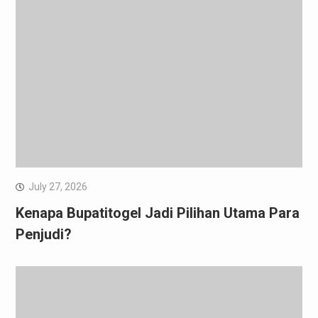
July 27, 2026
Kenapa Bupatitogel Jadi Pilihan Utama Para
Penjudi?