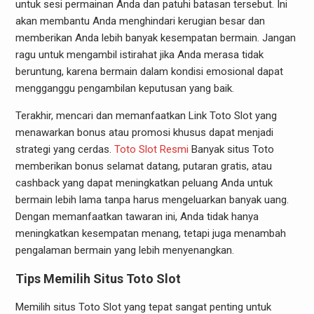
untuk sesi permainan Anda dan patuhi batasan tersebut. Ini
akan membantu Anda menghindari kerugian besar dan
memberikan Anda lebih banyak kesempatan bermain. Jangan
ragu untuk mengambil istirahat jika Anda merasa tidak
beruntung, karena bermain dalam kondisi emosional dapat
mengganggu pengambilan keputusan yang baik.
Terakhir, mencari dan memanfaatkan Link Toto Slot yang
menawarkan bonus atau promosi khusus dapat menjadi
strategi yang cerdas.
Toto Slot Resmi
Banyak situs Toto
memberikan bonus selamat datang, putaran gratis, atau
cashback yang dapat meningkatkan peluang Anda untuk
bermain lebih lama tanpa harus mengeluarkan banyak uang.
Dengan memanfaatkan tawaran ini, Anda tidak hanya
meningkatkan kesempatan menang, tetapi juga menambah
pengalaman bermain yang lebih menyenangkan.
Tips Memilih Situs Toto Slot
Memilih situs Toto Slot yang tepat sangat penting untuk