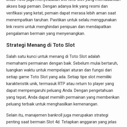
akses bagi pemain. Dengan adanya link yang resmi dan
verifikasi yang ketat, pemain dapat merasa lebih aman saat
menempatkan taruhan. Pastikan untuk selalu menggunakan
link resmi untuk menghindari penipuan dan mendapatkan
pengalaman bermain yang menyenangkan.
Strategi Menang di Toto Slot
Salah satu kunci untuk menang di Toto Slot adalah
memahami permainan dengan baik. Sebelum mulai bertaruh,
luangkan waktu untuk mempelajari aturan dan fungsi dari
setiap game Toto Slot yang ada. Setiap tipe slot memiliki
karakteristik unik, termasuk RTP atau return to player yang
dapat mempengaruhi peluang Anda. Dengan pengetahuan
yang tepat, Anda dapat memilih permainan yang memberikan
peluang terbaik untuk menghasilkan kemenangan.
Selain itu, manajemen bankroll juga merupakan strategi
penting saat bermain Slot 4d. Tetapkan anggaran yang jelas