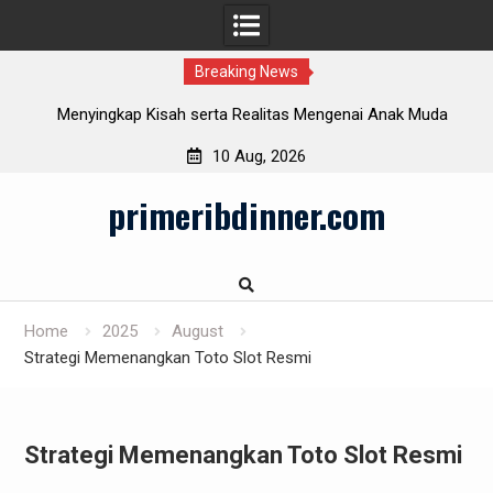
Breaking News
Menyingkap Kisah serta Realitas Mengenai Anak Muda
Togel
10 Aug, 2026
Skip
primeribdinner.com
to
content
Home
2025
August
Strategi Memenangkan Toto Slot Resmi
Strategi Memenangkan Toto Slot Resmi