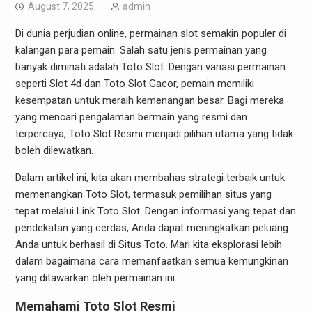
August 7, 2025
admin
Di dunia perjudian online, permainan slot semakin populer di
kalangan para pemain. Salah satu jenis permainan yang
banyak diminati adalah Toto Slot. Dengan variasi permainan
seperti Slot 4d dan Toto Slot Gacor, pemain memiliki
kesempatan untuk meraih kemenangan besar. Bagi mereka
yang mencari pengalaman bermain yang resmi dan
terpercaya, Toto Slot Resmi menjadi pilihan utama yang tidak
boleh dilewatkan.
Dalam artikel ini, kita akan membahas strategi terbaik untuk
memenangkan Toto Slot, termasuk pemilihan situs yang
tepat melalui Link Toto Slot. Dengan informasi yang tepat dan
pendekatan yang cerdas, Anda dapat meningkatkan peluang
Anda untuk berhasil di Situs Toto. Mari kita eksplorasi lebih
dalam bagaimana cara memanfaatkan semua kemungkinan
yang ditawarkan oleh permainan ini.
Memahami Toto Slot Resmi