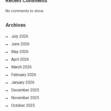
Recent Comments
No comments to show.
Archives
July 2026
June 2026
May 2026
April 2026
March 2026
February 2026
January 2026
December 2025
November 2025
October 2025