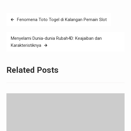
Post
Fenomena Toto Togel di Kalangan Pemain Slot
navigation
Menyelami Dunia-dunia Rubah4D: Keajaiban dan
Karakteristiknya
Related Posts