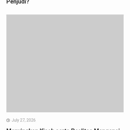
Penjudi?
July 27, 2026