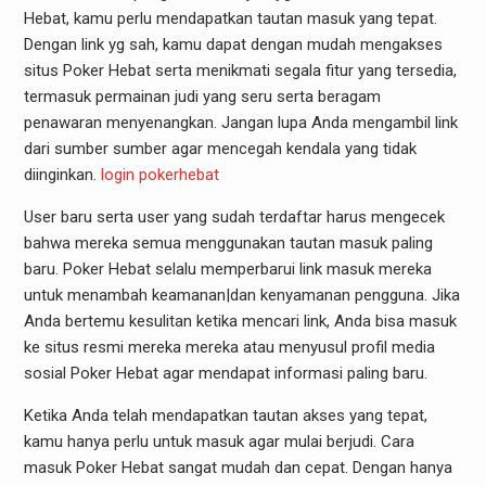
Hebat, kamu perlu mendapatkan tautan masuk yang tepat.
Dengan link yg sah, kamu dapat dengan mudah mengakses
situs Poker Hebat serta menikmati segala fitur yang tersedia,
termasuk permainan judi yang seru serta beragam
penawaran menyenangkan. Jangan lupa Anda mengambil link
dari sumber sumber agar mencegah kendala yang tidak
diinginkan.
login pokerhebat
User baru serta user yang sudah terdaftar harus mengecek
bahwa mereka semua menggunakan tautan masuk paling
baru. Poker Hebat selalu memperbarui link masuk mereka
untuk menambah keamanan|dan kenyamanan pengguna. Jika
Anda bertemu kesulitan ketika mencari link, Anda bisa masuk
ke situs resmi mereka mereka atau menyusul profil media
sosial Poker Hebat agar mendapat informasi paling baru.
Ketika Anda telah mendapatkan tautan akses yang tepat,
kamu hanya perlu untuk masuk agar mulai berjudi. Cara
masuk Poker Hebat sangat mudah dan cepat. Dengan hanya