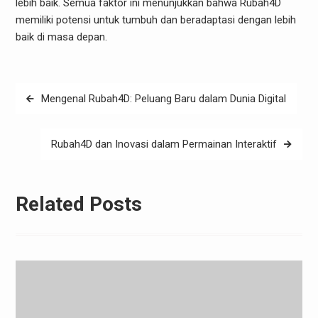
lebih baik. Semua faktor ini menunjukkan bahwa Rubah4D
memiliki potensi untuk tumbuh dan beradaptasi dengan lebih
baik di masa depan.
Post
Mengenal Rubah4D: Peluang Baru dalam Dunia Digital
navigation
Rubah4D dan Inovasi dalam Permainan Interaktif
Related Posts