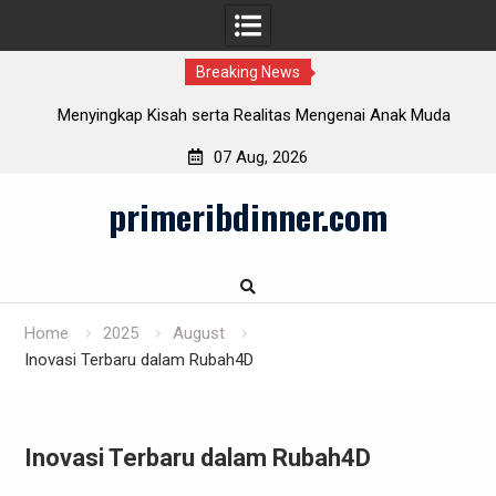
Breaking News
Menyingkap Kisah serta Realitas Mengenai Anak Muda
Togel
07 Aug, 2026
Skip
primeribdinner.com
to
content
Home
2025
August
Inovasi Terbaru dalam Rubah4D
Inovasi Terbaru dalam Rubah4D