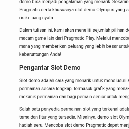
demo bisa menjadi pengalaman yang menarik. Sekarang 
Pragmatic serta khususnya slot demo Olympus yang s
risiko uang nyata.
Dalam tulisan ini, kami akan meneliti sejumlah piliha
macam game lain dari Pragmatic Play. Melalui mencoba
mana yang memberikan peluang yang lebih besar untuk men
keberuntungan Anda!
Pengantar Slot Demo
Slot demo adalah cara yang menarik untuk menelusuri
permainan secara lengkap, termasuk grafik yang menakj
mekanik permainan dan bagi pemain senior untuk menguj
Salah satu penyedia permainan slot yang terkenal ad
tema dan fitur yang tersedia. Misalnya, demo slot 
hadiah seru. Mencoba slot demo Pragmatic dapat men