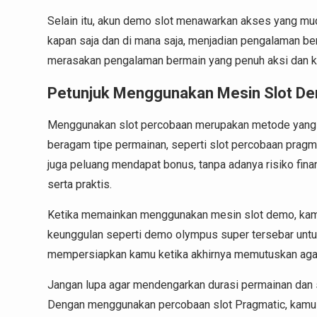
Selain itu, akun demo slot menawarkan akses yang muda
kapan saja dan di mana saja, menjadian pengalaman be
merasakan pengalaman bermain yang penuh aksi dan k
Petunjuk Menggunakan Mesin Slot D
Menggunakan slot percobaan merupakan metode yang 
beragam tipe permainan, seperti slot percobaan prag
juga peluang mendapat bonus, tanpa adanya risiko fi
serta praktis.
Ketika memainkan menggunakan mesin slot demo, kamu
keunggulan seperti demo olympus super tersebar unt
mempersiapkan kamu ketika akhirnya memutuskan agar 
Jangan lupa agar mendengarkan durasi permainan dan se
Dengan menggunakan percobaan slot Pragmatic, kamu 