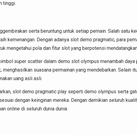
 tinggi.
mbirakan serta beruntung untuk setiap pemain. Salah satu keung
eraih kemenangan. Dengan adanya slot demo pragmatic, para pe
tuk mengetahui pola dan fitur slot yang berpotensi mendatangka
dan simbol super scatter dalam demo slot olympus menambah daya pi
, menghasilkan suasana permainan yang mendebarkan. Selain itu
kan uang asli asli.
kan, slot demo pragmatic play seperti demo olympus serta gat
suai dengan keinginan mereka. Dengan demikian seluruh kualitas
an online di seluruh dunia dunia.