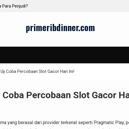
sah serta Realitas Mengenai Anak Muda
5 Kesilapan Umum|Ketika
Mencegahnya
primeribdinner.com
Uji Coba Percobaan Slot Gacor Hari Ini!
 Coba Percobaan Slot Gacor Har
tama yang berasal dari provider terkenal seperti Pragmatic Play,