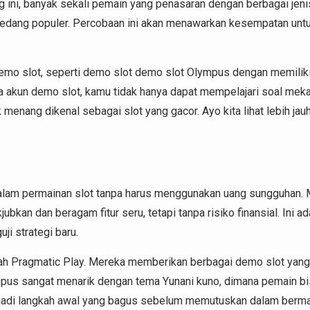
ini, banyak sekali pemain yang penasaran dengan berbagai jeni
edang populer. Percobaan ini akan menawarkan kesempatan untu
n demo slot, seperti demo slot demo slot Olympus dengan memiliki
 akun demo slot, kamu tidak hanya dapat mempelajari soal meka
ang dikenal sebagai slot yang gacor. Ayo kita lihat lebih jauh da
 alam permainan slot tanpa harus menggunakan uang sungguhan. 
ubkan dan beragam fitur seru, tetapi tanpa risiko finansial. In
i strategi baru.
alah Pragmatic Play. Mereka memberikan berbagai demo slot ya
Olympus sangat menarik dengan tema Yunani kuno, dimana pema
jadi langkah awal yang bagus sebelum memutuskan dalam bermai