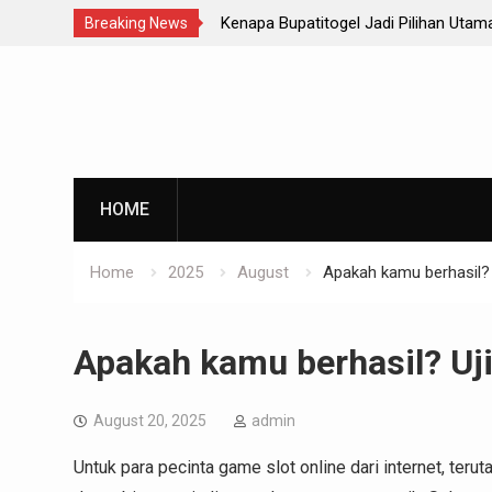
apa Bupatitogel Jadi Pilihan Utama Para Penjudi?
Menyingkap Ki
Breaking News
Togel
Skip
to
content
HOME
Home
2025
August
Apakah kamu berhasil? 
Apakah kamu berhasil? Uji
August 20, 2025
admin
Untuk para pecinta game slot online dari internet, teru