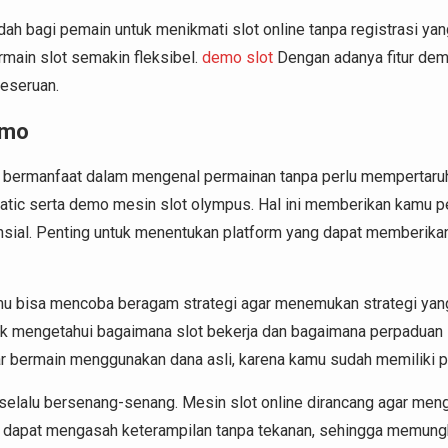
h bagi pemain untuk menikmati slot online tanpa registrasi yang
rmain slot semakin fleksibel.
demo slot
Dengan adanya fitur dem
eseruan.
emo
bermanfaat dalam mengenal permainan tanpa perlu mempertaru
matic serta demo mesin slot olympus. Hal ini memberikan kamu
nansial. Penting untuk menentukan platform yang dapat memberi
 bisa mencoba beragam strategi agar menemukan strategi yang
uk mengetahui bagaimana slot bekerja dan bagaimana perpaduan
bermain menggunakan dana asli, karena kamu sudah memiliki pe
lalu bersenang-senang. Mesin slot online dirancang agar menghi
dapat mengasah keterampilan tanpa tekanan, sehingga memungk