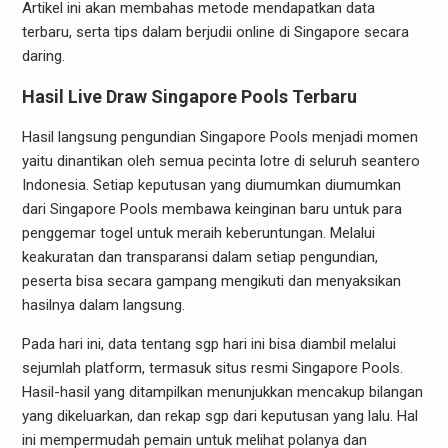
Artikel ini akan membahas metode mendapatkan data
terbaru, serta tips dalam berjudii online di Singapore secara
daring.
Hasil Live Draw Singapore Pools Terbaru
Hasil langsung pengundian Singapore Pools menjadi momen
yaitu dinantikan oleh semua pecinta lotre di seluruh seantero
Indonesia. Setiap keputusan yang diumumkan diumumkan
dari Singapore Pools membawa keinginan baru untuk para
penggemar togel untuk meraih keberuntungan. Melalui
keakuratan dan transparansi dalam setiap pengundian,
peserta bisa secara gampang mengikuti dan menyaksikan
hasilnya dalam langsung.
Pada hari ini, data tentang sgp hari ini bisa diambil melalui
sejumlah platform, termasuk situs resmi Singapore Pools.
Hasil-hasil yang ditampilkan menunjukkan mencakup bilangan
yang dikeluarkan, dan rekap sgp dari keputusan yang lalu. Hal
ini mempermudah pemain untuk melihat polanya dan