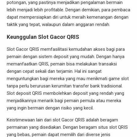
potongan, yang pastinya menjadikan pengalaman bermain
lebih menjadi lebih profitable. Dengan demikian, para pembaca
dapat mempersiapkan diri untuk meraih kemenangan dengan
taktik yang tepat, walaupun dalam anggaran rendah.
Keunggulan Slot Gacor QRIS
Slot Gacor QRIS memfasilitasi kemudahan akses bagi para
pemain dengan sistem deposit yang mudah. Dengan hanya
memanfaatkan QRIS, pemain bisa melakukan transaksi
dengan cepat sekali dan terjamin. Hal ini sangat
menguntungkan bagi mereka yang mau menikmati game slot
tanpa perlu berurusan kerumitan transfer bank tradisional.
Slot deposit QRIS membolehkan deposit yang rendah yang
menjadikannya menarik bagi pemain pemula atau mereka
yang ingin bermain dengan risiko yang kecil.
Keistimewaan lain dari slot Gacor QRIS adalah beragam
permainan yang disediakan. Dengan beragam situs slot QRIS
yang bebas, pemain dapat memilih dari diverse jenis