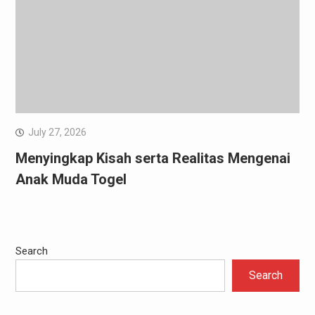
July 27, 2026
Menyingkap Kisah serta Realitas Mengenai
Anak Muda Togel
Search
Search