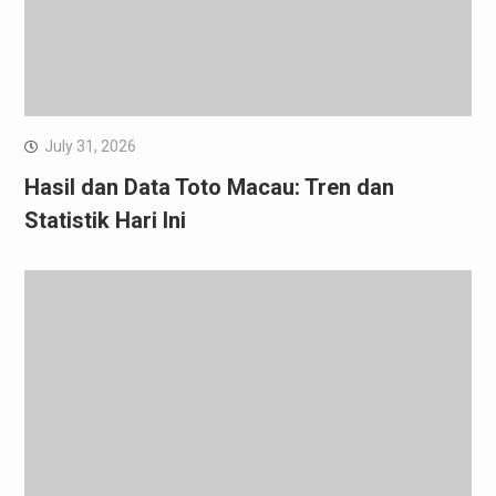
July 31, 2026
Hasil dan Data Toto Macau: Tren dan
Statistik Hari Ini