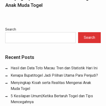
Anak Muda Togel
Search
Search
Recent Posts
Hasil dan Data Toto Macau: Tren dan Statistik Hari Ini
Kenapa Bupatitogel Jadi Pilihan Utama Para Penjudi?
Menyingkap Kisah serta Realitas Mengenai Anak
Muda Togel
5 Kesilapan Umum|Ketika Bertaruh Togel dan Tips
Mencegahnya