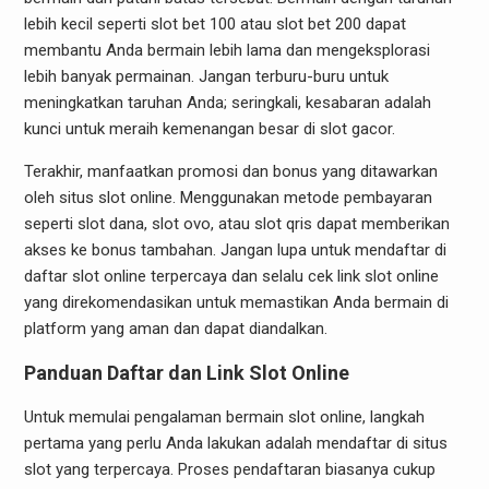
lebih kecil seperti slot bet 100 atau slot bet 200 dapat
membantu Anda bermain lebih lama dan mengeksplorasi
lebih banyak permainan. Jangan terburu-buru untuk
meningkatkan taruhan Anda; seringkali, kesabaran adalah
kunci untuk meraih kemenangan besar di slot gacor.
Terakhir, manfaatkan promosi dan bonus yang ditawarkan
oleh situs slot online. Menggunakan metode pembayaran
seperti slot dana, slot ovo, atau slot qris dapat memberikan
akses ke bonus tambahan. Jangan lupa untuk mendaftar di
daftar slot online terpercaya dan selalu cek link slot online
yang direkomendasikan untuk memastikan Anda bermain di
platform yang aman dan dapat diandalkan.
Panduan Daftar dan Link Slot Online
Untuk memulai pengalaman bermain slot online, langkah
pertama yang perlu Anda lakukan adalah mendaftar di situs
slot yang terpercaya. Proses pendaftaran biasanya cukup