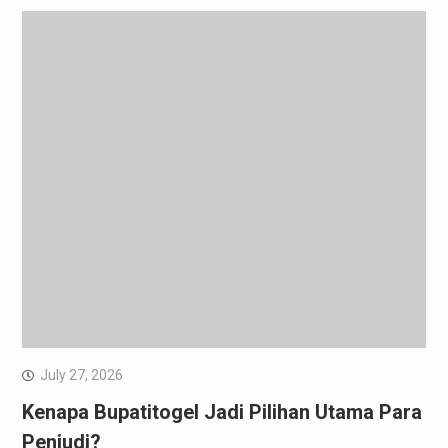
July 27, 2026
Kenapa Bupatitogel Jadi Pilihan Utama Para
Penjudi?