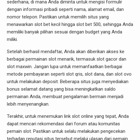
sederhana, di mana Anda diminta untuk mengisi formulir
dengan informasi pribadi seperti nama, alamat email, dan
nomor telepon. Pastikan untuk memilih situs yang
menawarkan slot bet kecil hingga slot bet 500, sehingga Anda
memiliki banyak pilihan sesuai dengan budget yang Anda
miliki.
Setelah berhasil mendaftar, Anda akan diberikan akses ke
berbagai permainan slot menarik, termasuk slot gacor dan
slot maxwin. Jangan lupa untuk memanfaatkan berbagai
metode pembayaran seperti slot qris, slot dana, dan slot ovo
untuk melakukan deposit. Beberapa situs juga menyediakan
bonus selamat datang yang bisa meningkatkan saldo
permainan Anda, membuat pengalaman bermain menjadi
lebih menyenangkan.
Terakhir, untuk menemukan link slot online yang tepat, Anda
dapat mencari rekomendasi dari forum atau komunitas
pemain slot. Pastikan untuk selalu melakukan pengecekan
terhadap reputasi situs tersebut melalui ulasan dari pemain