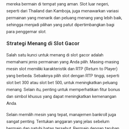
mereka bermain di tempat yang aman. Slot luar negeri,
seperti dari Thailand dan Kamboja, juga menawarkan variasi
permainan yang menarik dan peluang menang yang lebih baik,
sehingga menjadi pilihan yang patut dipertimbangkan bagi
para penggemar slot.
Strategi Menang di Slot Gacor
Salah satu kunci untuk menang di slot gacor adalah
memahami jenis permainan yang Anda pilih. Masing-masing
mesin slot memiliki karakteristik dan RTP (Return to Player)
yang berbeda. Sebaiknya pilih slot dengan RTP tinggi, seperti
slot bet 300 atau slot bet 500, untuk meningkatkan peluang
menang. Selain itu, penting untuk memperhatikan fitur bonus
dan simbol khusus yang dapat meningkatkan kemenangan
Anda.
Selain memilih mesin yang tepat, manajemen bankroll juga
sangat penting. Tentukan anggaran yang jelas sebelum
bermain dan patuhi batas tersebut. Bermain dengan taruhan