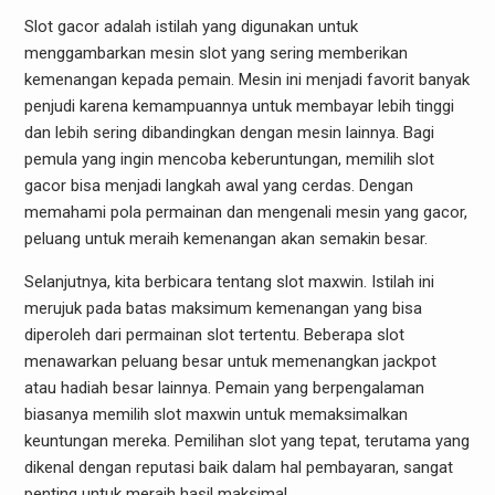
Slot gacor adalah istilah yang digunakan untuk
menggambarkan mesin slot yang sering memberikan
kemenangan kepada pemain. Mesin ini menjadi favorit banyak
penjudi karena kemampuannya untuk membayar lebih tinggi
dan lebih sering dibandingkan dengan mesin lainnya. Bagi
pemula yang ingin mencoba keberuntungan, memilih slot
gacor bisa menjadi langkah awal yang cerdas. Dengan
memahami pola permainan dan mengenali mesin yang gacor,
peluang untuk meraih kemenangan akan semakin besar.
Selanjutnya, kita berbicara tentang slot maxwin. Istilah ini
merujuk pada batas maksimum kemenangan yang bisa
diperoleh dari permainan slot tertentu. Beberapa slot
menawarkan peluang besar untuk memenangkan jackpot
atau hadiah besar lainnya. Pemain yang berpengalaman
biasanya memilih slot maxwin untuk memaksimalkan
keuntungan mereka. Pemilihan slot yang tepat, terutama yang
dikenal dengan reputasi baik dalam hal pembayaran, sangat
penting untuk meraih hasil maksimal.