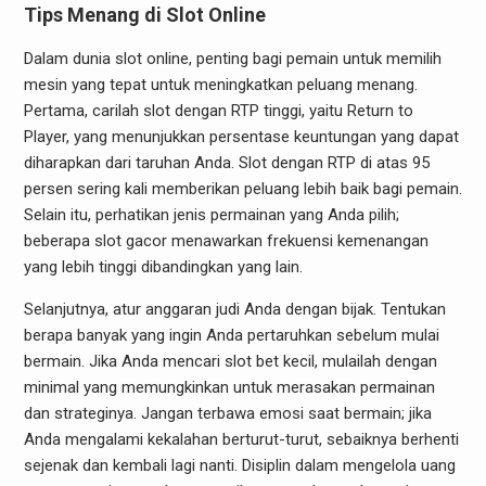
Tips Menang di Slot Online
Dalam dunia slot online, penting bagi pemain untuk memilih
mesin yang tepat untuk meningkatkan peluang menang.
Pertama, carilah slot dengan RTP tinggi, yaitu Return to
Player, yang menunjukkan persentase keuntungan yang dapat
diharapkan dari taruhan Anda. Slot dengan RTP di atas 95
persen sering kali memberikan peluang lebih baik bagi pemain.
Selain itu, perhatikan jenis permainan yang Anda pilih;
beberapa slot gacor menawarkan frekuensi kemenangan
yang lebih tinggi dibandingkan yang lain.
Selanjutnya, atur anggaran judi Anda dengan bijak. Tentukan
berapa banyak yang ingin Anda pertaruhkan sebelum mulai
bermain. Jika Anda mencari slot bet kecil, mulailah dengan
minimal yang memungkinkan untuk merasakan permainan
dan strateginya. Jangan terbawa emosi saat bermain; jika
Anda mengalami kekalahan berturut-turut, sebaiknya berhenti
sejenak dan kembali lagi nanti. Disiplin dalam mengelola uang