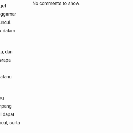
No comments to show.
gel
enggemar
uncul.
ik dalam
a, dan
berapa
atang.
ng
ampang
l dapat
cul, serta