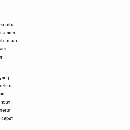
r-sumber
r utama
nformasi
gam
ar
 yang
keluar
pan
engan
serta
a cepat