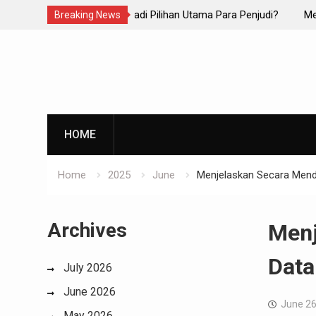
lihan Utama Para Penjudi?
Menyingkap Kisah serta Realitas Me
Breaking News
Togel
Skip
to
content
HOME
Home
2025
June
Menjelaskan Secara Menda
Archives
Menj
Data
July 2026
June 2026
June 26
May 2026