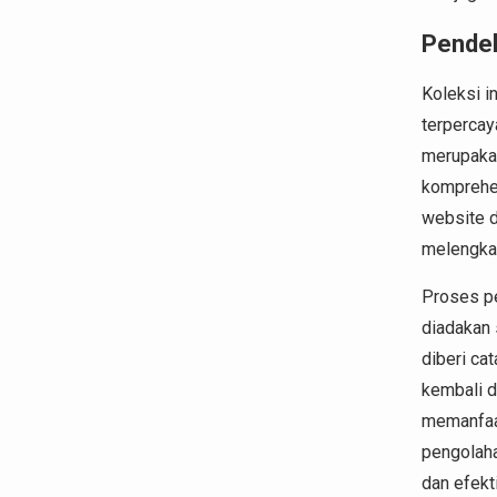
Pendek
Koleksi i
terpercay
merupakan
komprehen
website d
melengkap
Proses pe
diadakan 
diberi ca
kembali d
memanfaat
pengolaha
dan efekti