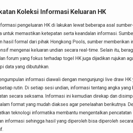
atan Koleksi Informasi Keluaran HK
nformasi pengeluaran HK di lakukan lewat beberapa asal sumbe
a untuk memastikan ketepatan serta keandalan informasi. Sumbe
 hasil formal dari pihak Hongkong Pools, sumber memberikan i
sif mengenai keluaran undian secara real-time. Selain itu, bera
an forum yang fokus terhadap togel HK juga dijadikan rujukan ag
i data yang dibutuhkan.
ngumpulan informasi diawali dengan mengunjungi live draw HK
setiap rutin. Di setiap sesi undian, informasi tentang angka yang 
tatan secara seksama. Informasi ini kemudian direkap dan disim
alam format yang mudah diakses agar penelaahan berikutnya. D
kan teknologi informatika membantu mengentalkan pencatatan 
n informasi sehingga hasil yang diperoleh bisa diperoleh secar
f.