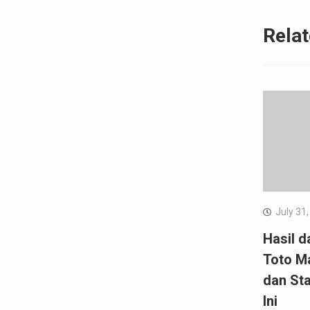
Relat
July 31
Hasil d
Toto M
dan Sta
Ini