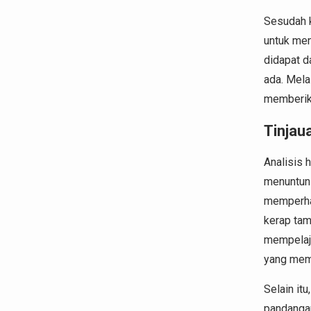
Sesudah k
untuk men
didapat d
ada. Mela
memberika
Tinjau
Analisis 
menuntun 
memperhat
kerap tam
mempelaja
yang memi
Selain it
pandangan