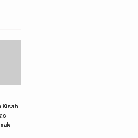
 Kisah
tas
Anak